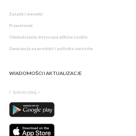
Zasady i warunki
Prywatność
Russian
Oświadczenie dotyczące plików cookie
Portuguese
Gwarancja na produkt i polityka zwrotów
Estonian
Latvian
Greek
WIADOMOŚCI I AKTUALIZACJE
Finnish
Hungarian
Subskrybuj >
Turkish
Italian
Danish
Dutch