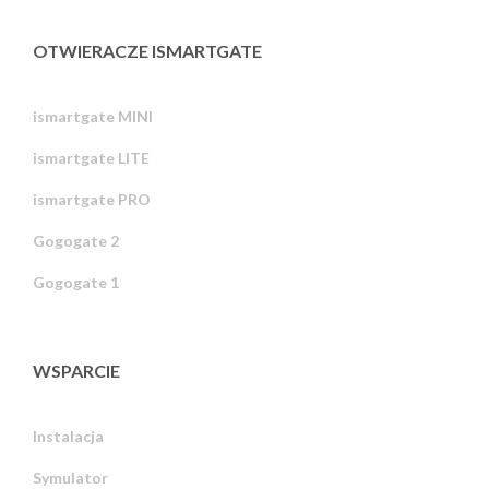
OTWIERACZE ISMARTGATE
ismartgate MINI
ismartgate LITE
ismartgate PRO
Gogogate 2
Gogogate 1
WSPARCIE
Instalacja
Symulator