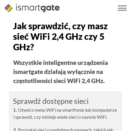
Przejdź
do
treści
Jak sprawdzić, czy masz
sieć WiFi 2,4 GHz czy 5
GHz?
Wszystkie inteligentne urządzenia
ismartgate działają wyłącznie na
częstotliwości sieci WiFi 2,4 GHz.
Sprawdź dostępne sieci
1.
Otwórz menu WiFi na smartfonie lub komputerze
i sprawdź, czy istnieje wiele sieci o nazwie WiFi.
2.
Poszukaj sieci o podobnych nazwach, takich jak: