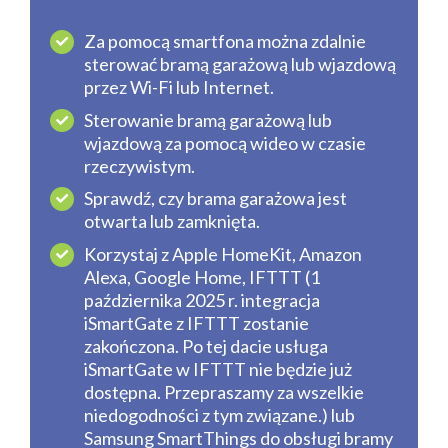
Za pomocą smartfona można zdalnie
sterować bramą garażową lub wjazdową
przez Wi-Fi lub Internet.
Sterowanie bramą garażową lub
wjazdową za pomocą wideo w czasie
rzeczywistym.
Sprawdź, czy brama garażowa jest
otwarta lub zamknięta.
Korzystaj z Apple HomeKit, Amazon
Alexa, Google Home, IFTTT (1
października 2025 r. integracja
iSmartGate z IFTTT zostanie
zakończona. Po tej dacie usługa
iSmartGate w IFTTT nie będzie już
dostępna. Przepraszamy za wszelkie
niedogodności z tym związane.) lub
Samsung SmartThings do obsługi bramy