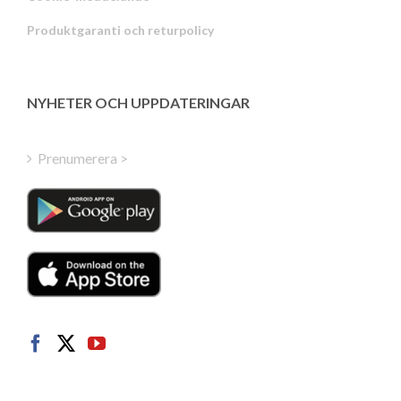
Portuguese
Produktgaranti och returpolicy
Estonian
Latvian
Greek
NYHETER OCH UPPDATERINGAR
Finnish
Hungarian
Prenumerera >
Turkish
Polish
Italian
Danish
Dutch
Norwegian
German
French