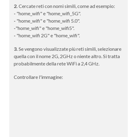
2.
Cercate reti con nomi simili, come ad esempio:
-
"home_wifi" e "home_wifi_5G".
-
"home_wifi" e "home_wifi 5.0".
-
"home_wifi" e "home_wifi5".
-
"home_wifi 2G" e "home_wifi".
3.
Se vengono visualizzate più reti simili, selezionare
quella con il nome 2G, 2GHz o niente altro. Si tratta
probabilmente della rete WiFi a 2,4 GHz.
Controllare l'immagine: