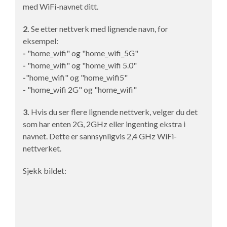
med WiFi-navnet ditt.
2.
Se etter nettverk med lignende navn, for
eksempel:
-
"home_wifi" og "home_wifi_5G"
-
"home_wifi" og "home_wifi 5.0"
-
"home_wifi" og "home_wifi5"
-
"home_wifi 2G" og "home_wifi"
3.
Hvis du ser flere lignende nettverk, velger du det
som har enten 2G, 2GHz eller ingenting ekstra i
navnet. Dette er sannsynligvis 2,4 GHz WiFi-
nettverket.
Sjekk bildet: