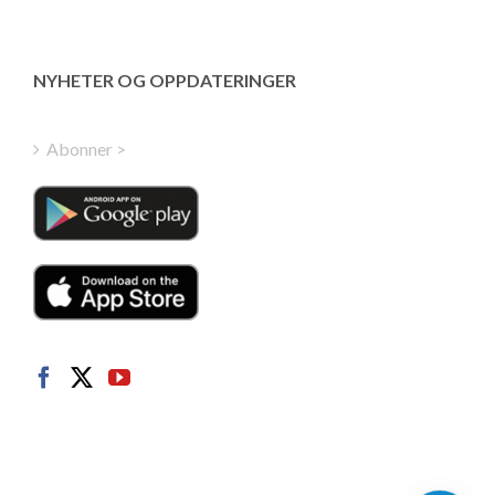
Estonian
Latvian
Greek
NYHETER OG OPPDATERINGER
Finnish
Hungarian
Abonner >
Turkish
Polish
Italian
Danish
Dutch
Swedish
German
French
Spanish