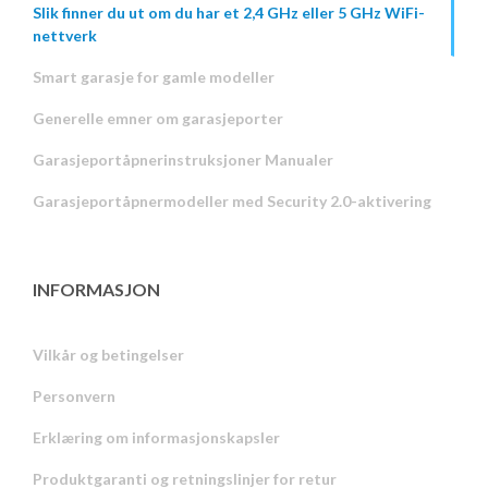
Slik finner du ut om du har et 2,4 GHz eller 5 GHz WiFi-
nettverk
Smart garasje for gamle modeller
Generelle emner om garasjeporter
Garasjeportåpnerinstruksjoner Manualer
Garasjeportåpnermodeller med Security 2.0-aktivering
INFORMASJON
Vilkår og betingelser
Personvern
Russian
Erklæring om informasjonskapsler
Portuguese
Produktgaranti og retningslinjer for retur