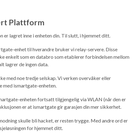
rt
Plattform
 er lagret inne i enheten din. Til slutt, i hjemmet ditt.
rtgate-enhet til hverandre bruker vi relay-servere. Disse
ske enkelt som en databro som etablerer forbindelsen mellom
lt lagrer de ingen data.
ke med noe tredje selskap. Vi verken overvåker eller
ne med ismartgate-enheten.
ismartgate-enheten fortsatt tilgjengelig via WLAN (når den er
nklusjonen er at ismartgate gir garasjen din mer sikkerhet.
odning skulle bli hacket, er resten trygge. Med andre ord er
sjeløsningen for hjemmet ditt.