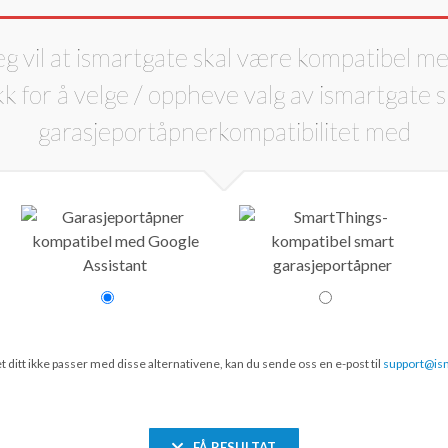
eg vil at ismartgate skal være kompatibel me
ditt ikke passer med disse alternativene, kan du sende oss en e-post til
support@is
FÅ RESULTAT