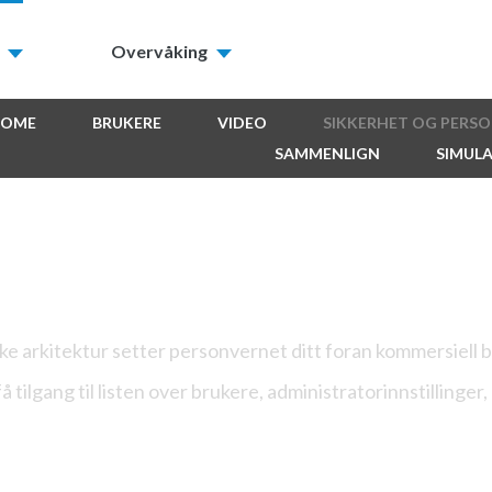
Overvåking
HOME
BRUKERE
VIDEO
SIKKERHET OG PERS
SAMMENLIGN
SIMUL
te sikre smarte garasj
ke arkitektur setter personvernet ditt foran kommersiell 
ilgang til listen over brukere, administratorinnstillinger, 