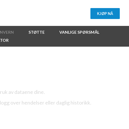
KJØP NÅ
ONVERN
STØTTE
VANLIGE SPØRSMÅL
ATOR
eåpneren
bruk av dataene dine.
logg over hendelser eller daglig historikk.