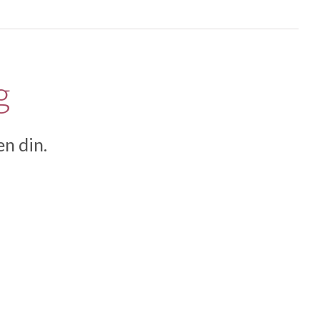
g
en din.