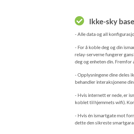
Ikke-sky
base
- Alle data og all konfigurasjon
- For å koble deg og din isma
relay-serverne fungerer gan
deg og enheten din. Fremfor a
- Opplysningene dine deles ik
behandler interaksjonene di
- Hvis internett er nede, er 
koblet til hjemmets wifi). Ko
- Hvis én ismartgate mot form
dette den sikreste smartgara