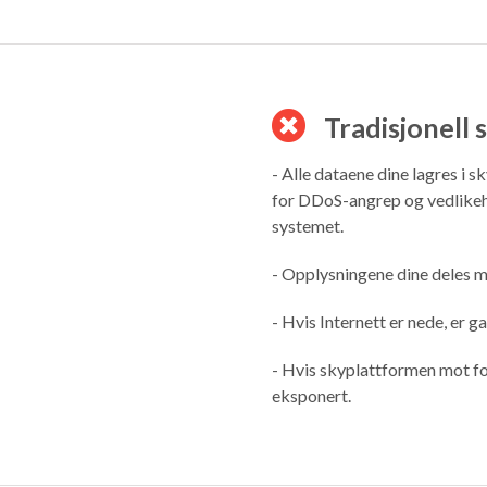
Tradisjonell 
- Alle dataene dine lagres i s
for DDoS-angrep og vedlikeh
systemet.
- Opplysningene dine deles me
- Hvis Internett er nede, er g
- Hvis skyplattformen mot fo
eksponert.