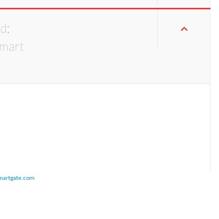
d:
martgate.com