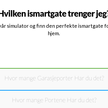
Hvilken ismartgate trenger jeg
vår simulator og finn den perfekte ismartgate fo
hjem.
Hvor mange
Garasjeporter
Har du det?
Hvor mange
Portene
Har du det?