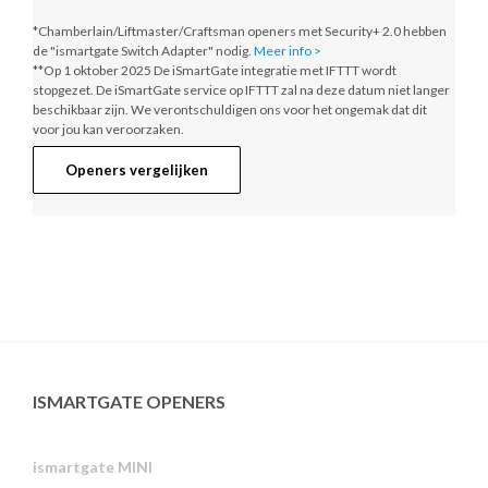
*Chamberlain/Liftmaster/Craftsman openers met Security+ 2.0 hebben
de "ismartgate Switch Adapter" nodig.
Meer info >
**Op 1 oktober 2025
De iSmartGate integratie met IFTTT wordt
stopgezet. De iSmartGate service op IFTTT zal na deze datum niet langer
beschikbaar zijn. We verontschuldigen ons voor het ongemak dat dit
voor jou kan veroorzaken.
Openers vergelijken
ISMARTGATE OPENERS
ismartgate MINI