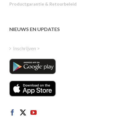
Productgarantie & Retourbeleid
Estonian
Latvian
Greek
NIEUWS EN UPDATES
Finnish
Hungarian
Inschrijven >
Turkish
Polish
Italian
Danish
Swedish
Norwegian
German
French