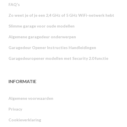
FAQ's
Zo weet je of je een 2,4 GHz of 5 GHz WiFi-netwerk hebt
Slimme garage voor oude modellen
Algemene garagedeur onderwerpen
Garagedeur Opener Instructies Handleidingen
Garagedeuropener modellen met Security 2.0 functie
INFORMATIE
Algemene voorwaarden
Privacy
Russian
Cookieverklaring
Portuguese