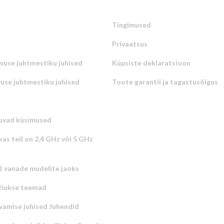
Tingimused
Privaatsus
uvuse juhtmestiku juhised
Küpsiste deklaratsioon
vuse juhtmestiku juhised
Toote garantii ja tagastusõigus
uvad küsimused
kas teil on 2,4 GHz või 5 GHz
ž vanade mudelite jaoks
žiukse teemad
vamise juhised Juhendid