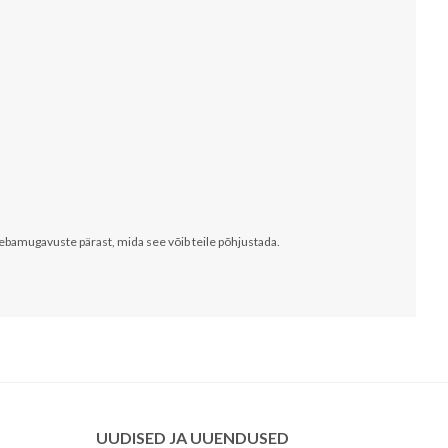
ebamugavuste pärast, mida see võib teile põhjustada.
UUDISED JA UUENDUSED
Russian