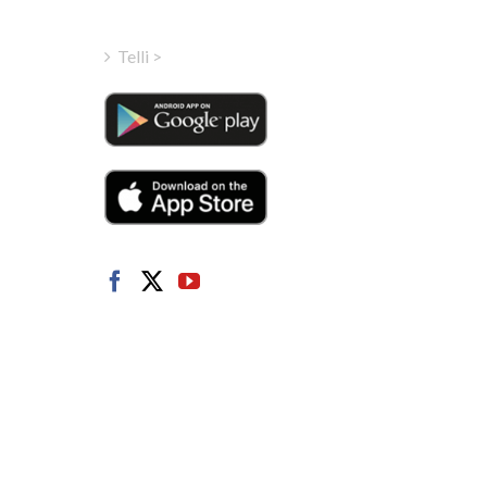
Portuguese
Telli >
Latvian
Greek
Finnish
Hungarian
Turkish
Polish
Italian
Danish
Dutch
Swedish
Norwegian
German