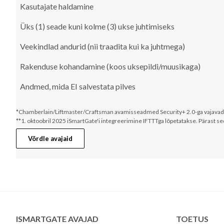
Kasutajate haldamine
Üks (1) seade kuni kolme (3) ukse juhtimiseks
Veekindlad andurid (nii traadita kui ka juhtmega)
Rakenduse kohandamine (koos uksepildi/muusikaga)
Andmed, mida EI salvestata pilves
*Chamberlain/Liftmaster/Craftsman avamisseadmed Security+ 2.0-ga vajavad "i
**1. oktoobril 2025
iSmartGate'i integreerimine IFTTTga lõpetatakse. Pärast s
Võrdle avajaid
ISMARTGATE AVAJAD
TOETUS