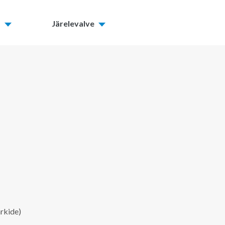
d
Järelevalve
ärkide)