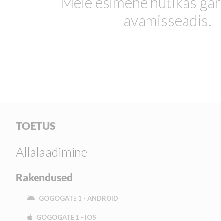
Meie esimene nutikas gar
avamisseadis.
TOETUS
Allalaadimine
Rakendused
GOGOGATE 1 - ANDROID
GOGOGATE 1 - IOS