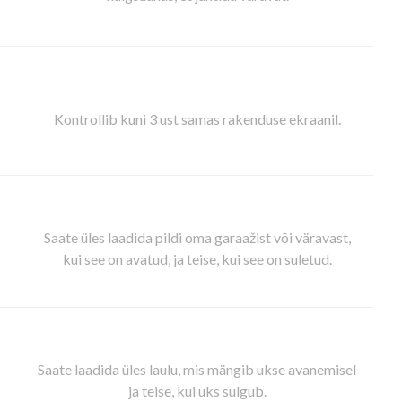
Kontrollib kuni 3 ust samas rakenduse ekraanil.
Saate üles laadida pildi oma garaažist või väravast,
kui see on avatud, ja teise, kui see on suletud.
Saate laadida üles laulu, mis mängib ukse avanemisel
ja teise, kui uks sulgub.