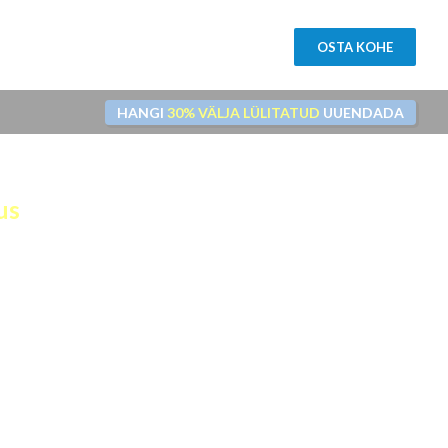
OSTA KOHE
HANGI
30% VÄLJA LÜLITATUD
UUENDADA
us
teie ismartgate-l.