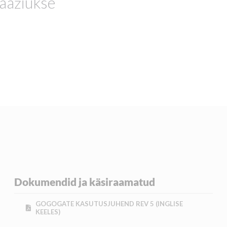
aažiukse
Dokumendid ja käsiraamatud
GOGOGATE KASUTUSJUHEND REV 5 (INGLISE
KEELES)