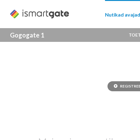
Skip
to
Nutikad avaja
content
Gogogate 1
TOE
UPGRADE 
Registree
REGISTRE