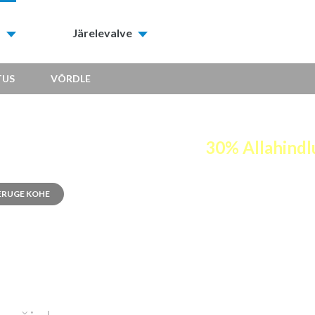
d
Järelevalve
TUS
VÕRDLE
& WIN
rige oma Gogogate ja saate
30% Allahindl
ERUGE KOHE