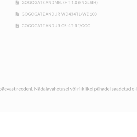
GOGOGATE ANDMELEHT 1.0 (ENGLSIH)
GOGOGATE ANDUR WD434TL/WD103
GOGOGATE ANDUR GS-4T-RE/GGG
äevast reedeni. Nädalavahetusel või riiklikel pühadel saadetud e-