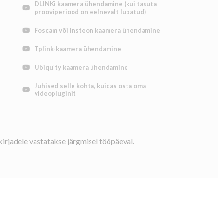
DLINKi kaamera ühendamine (kui tasuta
prooviperiood on eelnevalt lubatud)
Foscam või Insteon kaamera ühendamine
Tplink-kaamera ühendamine
Ubiquity kaamera ühendamine
Juhised selle kohta, kuidas osta oma
videopluginit
kirjadele vastatakse järgmisel tööpäeval.