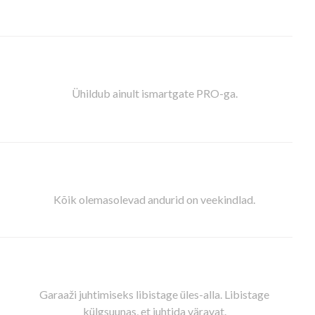
Ühildub ainult ismartgate PRO-ga.
Kõik olemasolevad andurid on veekindlad.
Garaaži juhtimiseks libistage üles-alla. Libistage
külgsuunas, et juhtida väravat.