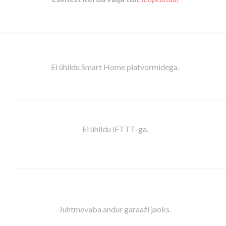
Ei ühildu Smart Home platvormidega.
Ei ühildu iFTTT-ga.
Juhtmevaba andur garaaži jaoks.