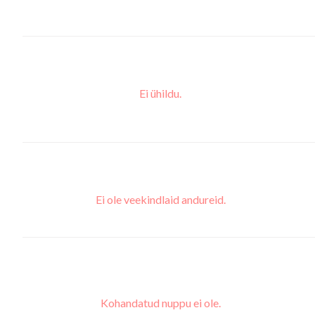
Ei ühildu.
Ei ole veekindlaid andureid.
Kohandatud nuppu ei ole.