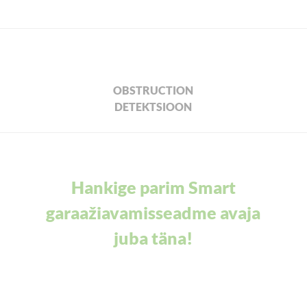
OBSTRUCTION
DETEKTSIOON
Hankige parim Smart
garaažiavamisseadme avaja
juba täna!