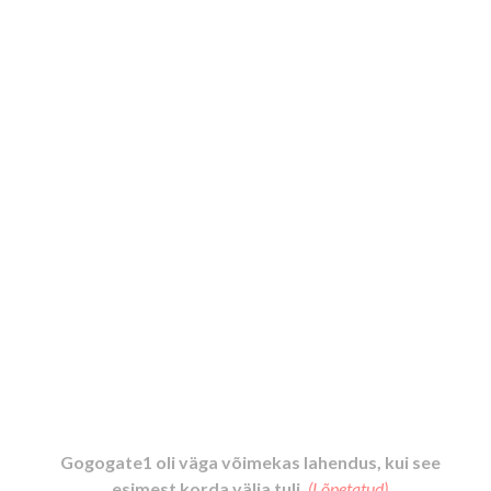
Gogogate1 oli väga võimekas lahendus, kui see
esimest korda välja tuli.
(Lõpetatud)