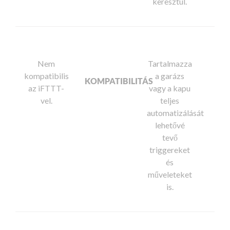
keresztül.
Nem
Tartalmazza
kompatibilis
a garázs
KOMPATIBILITÁS
az iFTTT-
vagy a kapu
vel.
teljes
automatizálását
lehetővé
tevő
triggereket
és
műveleteket
is.