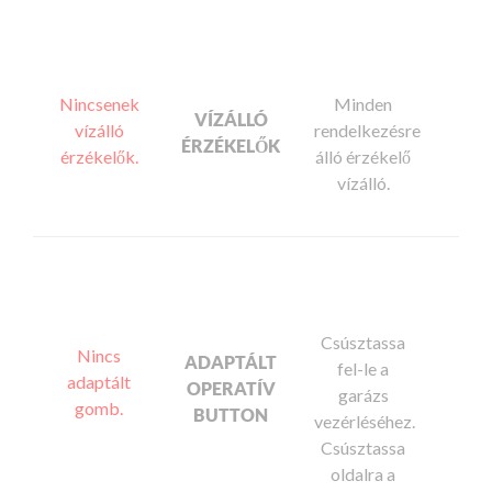
Nincsenek
Minden
VÍZÁLLÓ
vízálló
rendelkezésre
ÉRZÉKELŐK
érzékelők.
álló érzékelő
vízálló.
Csúsztassa
Nincs
ADAPTÁLT
fel-le a
adaptált
OPERATÍV
garázs
gomb.
BUTTON
vezérléséhez.
Csúsztassa
oldalra a