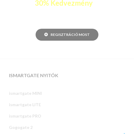
egy
30% Kedvezmény
az Ön
ismartgate-jén.
REGISZTRÁCIÓ MOST
ISMARTGATE NYITÓK
ismartgate MINI
ismartgate LITE
ismartgate PRO
Gogogate 2