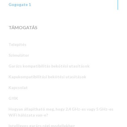
Gogogate 1
TÁMOGATÁS
Telepítés
Szimulátor
Garázs kompatibilitás bekötési utasítások
Kapukompatibilitási bekötési utasítások
Kapcsolat
GYIK
Hogyan állapítható meg, hogy 2,4 GHz-es vagy 5 GHz-es
WiFi hálózata van-e?
Intelligens garázs régi modellekhez