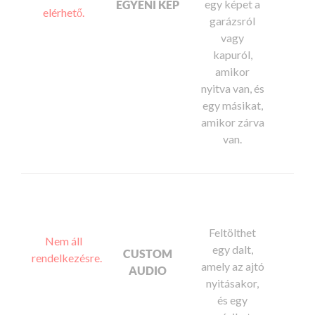
egy képet a
EGYÉNI KÉP
elérhető.
garázsról
vagy
kapuról,
amikor
nyitva van, és
egy másikat,
amikor zárva
van.
Feltölthet
Nem áll
egy dalt,
CUSTOM
rendelkezésre.
amely az ajtó
AUDIO
nyitásakor,
és egy