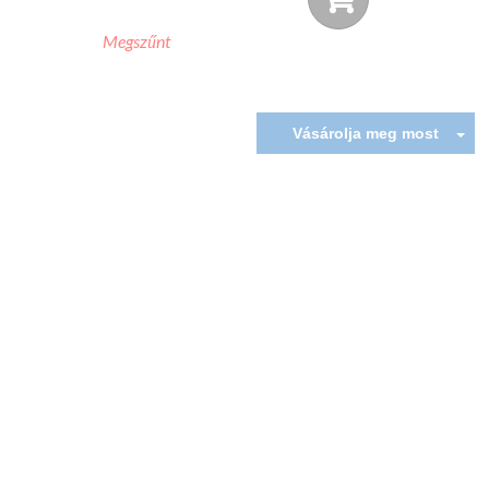
Megszűnt
Vásárolja meg most
UPGRADE & WIN
Regisztrálja a Gogogate-et és kap