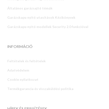
Általános garázsajtó témák
Garázskapu nyitó utasítások Kézikönyvek
Garázskapu nyitó modellek Security 2.0 funkcióval
INFORMÁCIÓ
Feltételek és feltételek
Adatvédelem
Russian
Cookie nyilatkozat
Portuguese
Termékgarancia és visszaküldési politika
Estonian
Latvian
Greek
HÍREK ÉS FRISSÍTÉSEK