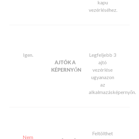
kapu
vezérléséhez.
Igen.
Legfeljebb 3
AJTÓK A
ajtó
KÉPERNYŐN
vezérlése
ugyanazon
az
alkalmazásképernyőn.
Feltölthet
Nem