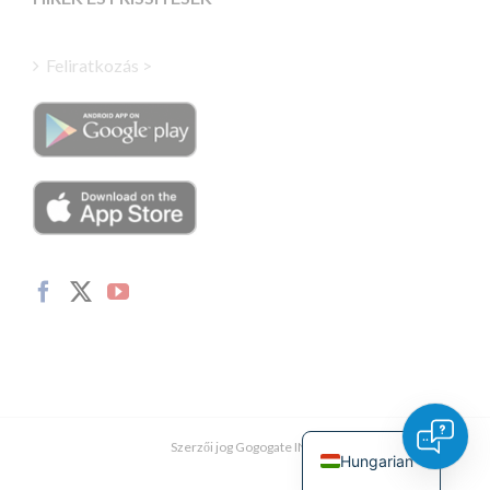
Finnish
Turkish
Feliratkozás >
Polish
Italian
Danish
Dutch
Swedish
Norwegian
German
French
Spanish
English
Szerzői jog Gogogate INC.
Hungarian