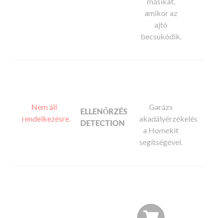
másikat,
amikor az
ajtó
becsukódik.
Nem áll
Garázs
ELLENŐRZÉS
rendelkezésre.
akadályérzékelés
DETECTION
a Homekit
segítségével.