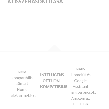
A ÖSSZEHASONLÍTÁSA
Natív
Nem
HomeKit és
INTELLIGENS
kompatibilis
Google
OTTHON
a Smart
Assistant
KOMPATIBILIS
Home
hangparancsok.
platformokkal.
Amazon az
IFTTT-n