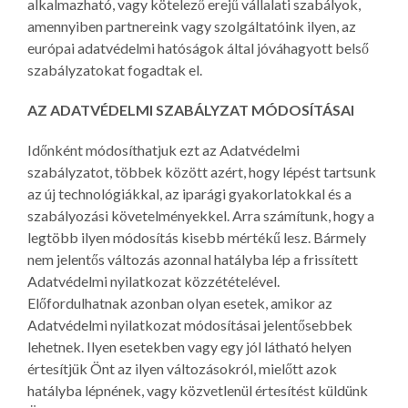
alkalmazható, vagy kötelező erejű vállalati szabályok,
amennyiben partnereink vagy szolgáltatóink ilyen, az
európai adatvédelmi hatóságok által jóváhagyott belső
szabályzatokat fogadtak el.
AZ ADATVÉDELMI SZABÁLYZAT MÓDOSÍTÁSAI
Időnként módosíthatjuk ezt az Adatvédelmi
szabályzatot, többek között azért, hogy lépést tartsunk
az új technológiákkal, az iparági gyakorlatokkal és a
szabályozási követelményekkel. Arra számítunk, hogy a
legtöbb ilyen módosítás kisebb mértékű lesz. Bármely
nem jelentős változás azonnal hatályba lép a frissített
Adatvédelmi nyilatkozat közzétételével.
Előfordulhatnak azonban olyan esetek, amikor az
Adatvédelmi nyilatkozat módosításai jelentősebbek
lehetnek. Ilyen esetekben vagy egy jól látható helyen
értesítjük Önt az ilyen változásokról, mielőtt azok
hatályba lépnének, vagy közvetlenül értesítést küldünk