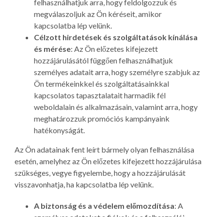
felhasználhatjuk arra, hogy feldolgozzuk és
megválaszoljuk az Ön kéréseit, amikor
kapcsolatba lép velünk.
Célzott hirdetések és szolgáltatások kínálása
és mérése
: Az Ön előzetes kifejezett
hozzájárulásától függően felhasználhatjuk
személyes adatait arra, hogy személyre szabjuk az
Ön termékeinkkel és szolgáltatásainkkal
kapcsolatos tapasztalatait harmadik fél
weboldalain és alkalmazásain, valamint arra, hogy
meghatározzuk promóciós kampányaink
hatékonyságát.
Az Ön adatainak fent leírt bármely olyan felhasználása
esetén, amelyhez az Ön előzetes kifejezett hozzájárulása
szükséges, vegye figyelembe, hogy a hozzájárulását
visszavonhatja, ha kapcsolatba lép velünk.
A biztonság és a védelem előmozdítása
: A