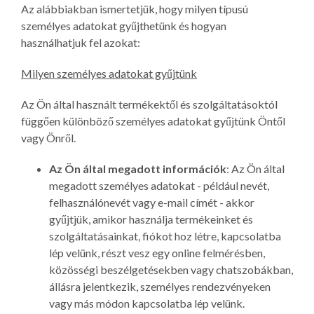
Az alábbiakban ismertetjük, hogy milyen típusú
személyes adatokat gyűjthetünk és hogyan
használhatjuk fel azokat:
Milyen személyes adatokat gyűjtünk
Az Ön által használt termékektől és szolgáltatásoktól
függően különböző személyes adatokat gyűjtünk Öntől
vagy Önről.
Az Ön által megadott információk
: Az Ön által
megadott személyes adatokat - például nevét,
felhasználónevét vagy e-mail címét - akkor
gyűjtjük, amikor használja termékeinket és
szolgáltatásainkat, fiókot hoz létre, kapcsolatba
lép velünk, részt vesz egy online felmérésben,
közösségi beszélgetésekben vagy chatszobákban,
állásra jelentkezik, személyes rendezvényeken
vagy más módon kapcsolatba lép velünk.