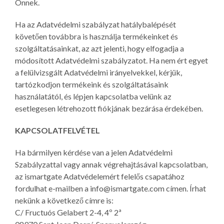
Önnek.
Ha az Adatvédelmi szabályzat hatálybalépését
követően továbbra is használja termékeinket és
szolgáltatásainkat, az azt jelenti, hogy elfogadja a
módosított Adatvédelmi szabályzatot. Ha nem ért egyet
a felülvizsgált Adatvédelmi irányelvekkel, kérjük,
tartózkodjon termékeink és szolgáltatásaink
használatától, és lépjen kapcsolatba velünk az
esetlegesen létrehozott fiókjának bezárása érdekében.
KAPCSOLATFELVÉTEL
Ha bármilyen kérdése van a jelen Adatvédelmi
Szabályzattal vagy annak végrehajtásával kapcsolatban,
az ismartgate Adatvédelemért felelős csapatához
fordulhat e-mailben a info@ismartgate.com címen. Írhat
nekünk a következő címre is:
C/ Fructuós Gelabert 2-4, 4º 2ª