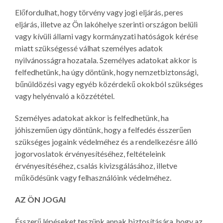
Előfordulhat, hogy törvény vagy jogi eljárás, peres
eljárás, illetve az Ön lakóhelye szerinti országon belüli
vagy kívüli állami vagy kormányzati hatóságok kérése
miatt szükségessé válhat személyes adatok
nyilvánosságra hozatala. Személyes adatokat akkor is
felfedhetünk, ha úgy döntünk, hogy nemzetbiztonsági,
bűnüldözési vagy egyéb közérdekű okokból szükséges
vagy helyénvaló a közzététel.
Személyes adatokat akkor is felfedhetünk, ha
jóhiszeműen úgy döntünk, hogy a felfedés ésszerűen
szükséges jogaink védelméhez és a rendelkezésre álló
jogorvoslatok érvényesítéséhez, feltételeink
érvényesítéséhez, csalás kivizsgálásához, illetve
működésünk vagy felhasználóink védelméhez.
AZ ÖN JOGAI
Ésszerű lépéseket teszünk annak biztosítására, hogy az