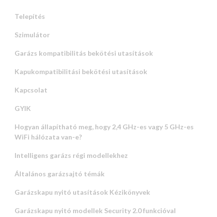
Telepítés
Szimulátor
Garázs kompatibilitás bekötési utasítások
Kapukompatibilitási bekötési utasítások
Kapcsolat
GYIK
Hogyan állapítható meg, hogy 2,4 GHz-es vagy 5 GHz-es
WiFi hálózata van-e?
Intelligens garázs régi modellekhez
Általános garázsajtó témák
Garázskapu nyitó utasítások Kézikönyvek
Garázskapu nyitó modellek Security 2.0 funkcióval