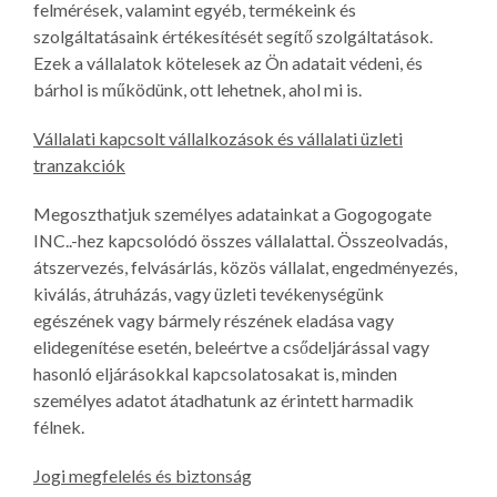
felmérések, valamint egyéb, termékeink és
szolgáltatásaink értékesítését segítő szolgáltatások.
Ezek a vállalatok kötelesek az Ön adatait védeni, és
bárhol is működünk, ott lehetnek, ahol mi is.
Vállalati kapcsolt vállalkozások és vállalati üzleti
tranzakciók
Megoszthatjuk személyes adatainkat a Gogogogate
INC..-hez kapcsolódó összes vállalattal. Összeolvadás,
átszervezés, felvásárlás, közös vállalat, engedményezés,
kiválás, átruházás, vagy üzleti tevékenységünk
egészének vagy bármely részének eladása vagy
elidegenítése esetén, beleértve a csődeljárással vagy
hasonló eljárásokkal kapcsolatosakat is, minden
személyes adatot átadhatunk az érintett harmadik
félnek.
Jogi megfelelés és biztonság