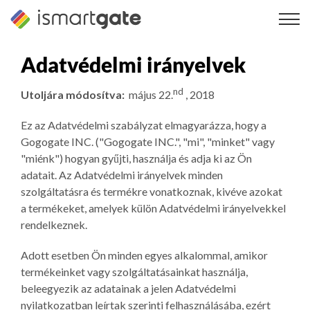
Ugrás
a
tartalomra
Adatvédelmi irányelvek
nd
Utoljára módosítva:
május 22.
, 2018
Ez az Adatvédelmi szabályzat elmagyarázza, hogy a
Gogogate INC. ("Gogogate INC.", "mi", "minket" vagy
"miénk") hogyan gyűjti, használja és adja ki az Ön
adatait. Az Adatvédelmi irányelvek minden
szolgáltatásra és termékre vonatkoznak, kivéve azokat
a termékeket, amelyek külön Adatvédelmi irányelvekkel
rendelkeznek.
Adott esetben Ön minden egyes alkalommal, amikor
termékeinket vagy szolgáltatásainkat használja,
beleegyezik az adatainak a jelen Adatvédelmi
nyilatkozatban leírtak szerinti felhasználásába, ezért