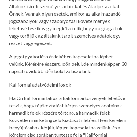
általunk tárolt személyes adatokat és átadjuk azokat
Önnek. Vannak olyan esetek, amikor az alkalmazandó
jogszabályok vagy szabályozási követelmények
lehetővé teszik vagy megkövetelik, hogy megtagadjuk
vagy töröljük az általunk tárolt személyes adatok egy
részét vagy egészét.
A jogai gyakorlása érdekében kapcsolatba léphet
velünk. Kérésére ésszerű időn belül, de mindenképpen 30
napnál rövidebb időn belül válaszolunk.
Kaliforniai adatvédelmi jogok
Ha Ön kaliforniai lakos, a kaliforniai törvények lehetővé
teszik, hogy tájékoztatást kérjen személyes adatainak
harmadik felek részére történő, a harmadik felek
közvetlen marketingcélú kiadását illetően. Ilyen kérelem
benyújtásához kérjük, lépjen kapcsolatba velünk, és a
kérelem első sorában tüntesse fel a "Kaliforniai