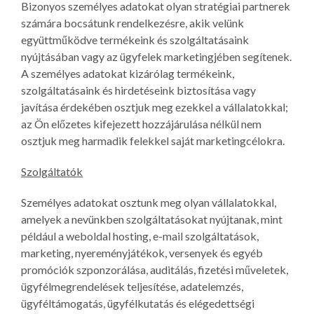
Bizonyos személyes adatokat olyan stratégiai partnerek
számára bocsátunk rendelkezésre, akik velünk
együttműködve termékeink és szolgáltatásaink
nyújtásában vagy az ügyfelek marketingjében segítenek.
A személyes adatokat kizárólag termékeink,
szolgáltatásaink és hirdetéseink biztosítása vagy
javítása érdekében osztjuk meg ezekkel a vállalatokkal;
az Ön előzetes kifejezett hozzájárulása nélkül nem
osztjuk meg harmadik felekkel saját marketingcélokra.
Szolgáltatók
Személyes adatokat osztunk meg olyan vállalatokkal,
amelyek a nevünkben szolgáltatásokat nyújtanak, mint
például a weboldal hosting, e-mail szolgáltatások,
marketing, nyereményjátékok, versenyek és egyéb
promóciók szponzorálása, auditálás, fizetési műveletek,
ügyfélmegrendelések teljesítése, adatelemzés,
ügyféltámogatás, ügyfélkutatás és elégedettségi