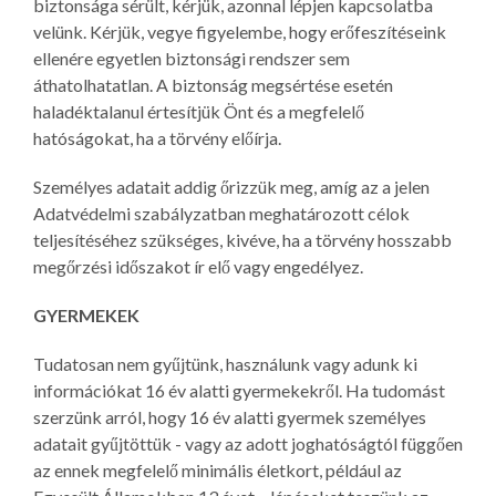
biztonsága sérült, kérjük, azonnal lépjen kapcsolatba
velünk. Kérjük, vegye figyelembe, hogy erőfeszítéseink
ellenére egyetlen biztonsági rendszer sem
áthatolhatatlan. A biztonság megsértése esetén
haladéktalanul értesítjük Önt és a megfelelő
hatóságokat, ha a törvény előírja.
Személyes adatait addig őrizzük meg, amíg az a jelen
Adatvédelmi szabályzatban meghatározott célok
teljesítéséhez szükséges, kivéve, ha a törvény hosszabb
megőrzési időszakot ír elő vagy engedélyez.
GYERMEKEK
Tudatosan nem gyűjtünk, használunk vagy adunk ki
információkat 16 év alatti gyermekekről. Ha tudomást
szerzünk arról, hogy 16 év alatti gyermek személyes
adatait gyűjtöttük - vagy az adott joghatóságtól függően
az ennek megfelelő minimális életkort, például az