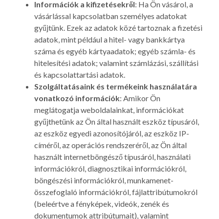
Információk a kifizetésekről
: Ha Ön vásárol, a
vásárlással kapcsolatban személyes adatokat
gyűjtünk. Ezek az adatok közé tartoznak a fizetési
adatok, mint például a hitel- vagy bankkártya
száma és egyéb kártyaadatok; egyéb számla- és
hitelesítési adatok; valamint számlázási, szállítási
és kapcsolattartási adatok.
Szolgáltatásaink és termékeink használatára
vonatkozó információk
: Amikor Ön
meglátogatja weboldalainkat, információkat
gyűjthetünk az Ön által használt eszköz típusáról,
az eszköz egyedi azonosítójáról, az eszköz IP-
címéről, az operációs rendszeréről, az Ön által
használt internetböngésző típusáról, használati
információkról, diagnosztikai információkról,
böngészési információkról, munkamenet-
összefoglaló információkról, fájlattribútumokról
(beleértve a fényképek, videók, zenék és
dokumentumok attribútumait), valamint