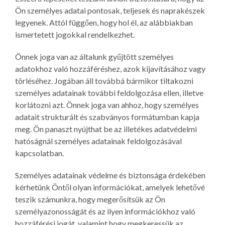
Ön személyes adatai pontosak, teljesek és naprakészek
legyenek. Attól függően, hogy hol él, az alábbiakban
ismertetett jogokkal rendelkezhet.
Önnek joga van az általunk gyűjtött személyes
adatokhoz való hozzáféréshez, azok kijavításához vagy
törléséhez. Jogában áll továbbá bármikor tiltakozni
személyes adatainak további feldolgozása ellen, illetve
korlátozni azt. Önnek joga van ahhoz, hogy személyes
adatait strukturált és szabványos formátumban kapja
meg. Ön panaszt nyújthat be az illetékes adatvédelmi
hatóságnál személyes adatainak feldolgozásával
kapcsolatban.
Személyes adatainak védelme és biztonsága érdekében
kérhetünk Öntől olyan információkat, amelyek lehetővé
teszik számunkra, hogy megerősítsük az Ön
személyazonosságát és az ilyen információkhoz való
hozzáférési jogát, valamint hogy megkeressük az