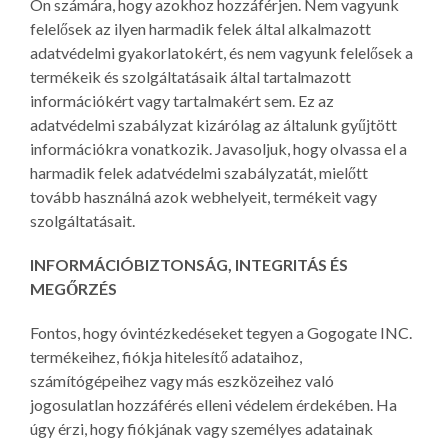
Ön számára, hogy azokhoz hozzáférjen. Nem vagyunk
felelősek az ilyen harmadik felek által alkalmazott
adatvédelmi gyakorlatokért, és nem vagyunk felelősek a
termékeik és szolgáltatásaik által tartalmazott
információkért vagy tartalmakért sem. Ez az
adatvédelmi szabályzat kizárólag az általunk gyűjtött
információkra vonatkozik. Javasoljuk, hogy olvassa el a
harmadik felek adatvédelmi szabályzatát, mielőtt
tovább használná azok webhelyeit, termékeit vagy
szolgáltatásait.
INFORMÁCIÓBIZTONSÁG, INTEGRITÁS ÉS
MEGŐRZÉS
Fontos, hogy óvintézkedéseket tegyen a Gogogate INC.
termékeihez, fiókja hitelesítő adataihoz,
számítógépeihez vagy más eszközeihez való
jogosulatlan hozzáférés elleni védelem érdekében. Ha
úgy érzi, hogy fiókjának vagy személyes adatainak