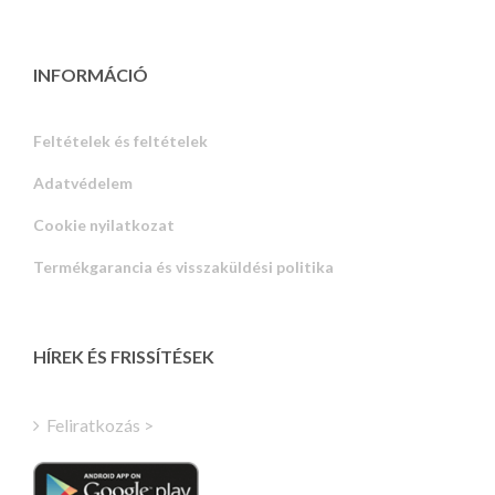
INFORMÁCIÓ
Feltételek és feltételek
Adatvédelem
Russian
Cookie nyilatkozat
Portuguese
Termékgarancia és visszaküldési politika
Estonian
Latvian
Greek
HÍREK ÉS FRISSÍTÉSEK
Finnish
Turkish
Feliratkozás >
Polish