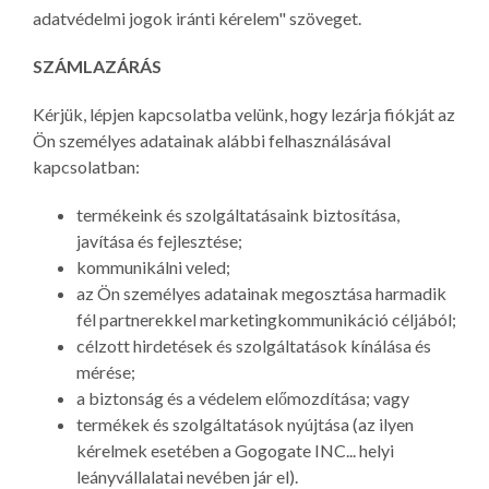
adatvédelmi jogok iránti kérelem" szöveget.
SZÁMLAZÁRÁS
Kérjük, lépjen kapcsolatba velünk, hogy lezárja fiókját az
Ön személyes adatainak alábbi felhasználásával
kapcsolatban:
termékeink és szolgáltatásaink biztosítása,
javítása és fejlesztése;
kommunikálni veled;
az Ön személyes adatainak megosztása harmadik
fél partnerekkel marketingkommunikáció céljából;
célzott hirdetések és szolgáltatások kínálása és
mérése;
a biztonság és a védelem előmozdítása; vagy
termékek és szolgáltatások nyújtása (az ilyen
kérelmek esetében a Gogogate INC... helyi
leányvállalatai nevében jár el).