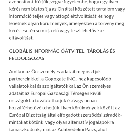
azonosítani. Kérjük, vegye figyelembe, hogy egy ilyen
kérés nem biztosítja az Ön által közzétett tartalom vagy
információ teljes vagy átfogó eltávolítását, és hogy
lehetnek olyan körülmények, amelyekben a törvény még
kérés esetén sem írja elő vagy teszi lehetővé az
eltávolítást.
GLOBÁLIS INFORMÁCIÓÁTVITEL, TÁROLÁS ÉS
FELDOLGOZÁS
Amikor az Ön személyes adatait megosztjuk
partnereinkkel, a Gogogate INC..-hez kapcsolódó
vállalatokkal és szolgáltatókkal, az Ön személyes
adatait az Európai Gazdasági Térségen kívüli
országokba továbbíthatjuk és/vagy onnan
hozzáférhetővé tehetjük. Ilyen körülmények között az
Európai Bizottság által elfogadott szerződési záradék-
mintákat kötünk, vagy olyan alternatív jogalapokra
támaszkodunk, mint az Adatvédelmi Pajzs, ahol