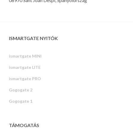
08970 Sant Joan Despí, Spanyolország
ISMARTGATE NYITÓK
ismartgate MINI
ismartgate LITE
ismartgate PRO
Gogogate 2
Gogogate 1
TÁMOGATÁS