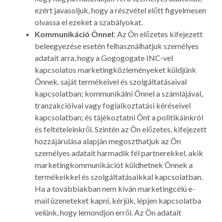
ezért javasoljuk, hogy a részvétel előtt figyelmesen
olvassa el ezeket a szabályokat.
Kommunikáció Önnel
: Az Ön előzetes kifejezett
beleegyezése esetén felhasználhatjuk személyes
adatait arra, hogy a Gogogogate INC-vel
kapcsolatos marketingközleményeket küldjünk
Önnek. saját termékeivel és szolgáltatásaival
kapcsolatban; kommunikálni Önnel a számlájával,
tranzakcióival vagy foglalkoztatási kéréseivel
kapcsolatban; és tájékoztatni Önt a politikáinkról
és feltételeinkről. Szintén az Ön előzetes, kifejezett
hozzájárulása alapján megoszthatjuk az Ön
személyes adatait harmadik fél partnerekkel, akik
marketingkommunikációt küldhetnek Önnek a
termékeikkel és szolgáltatásaikkal kapcsolatban.
Ha a továbbiakban nem kíván marketingcélú e-
mail üzeneteket kapni, kérjük, lépjen kapcsolatba
velünk, hogy lemondjon erről. Az Ön adatait