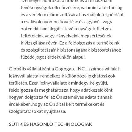
személyes adatokat a fiókok és a felhasználói
tevékenységek ellenőrzésére, valamint a biztonság
és a védelem előmozdítására használjuk fel, például
a csalások nyomon követése és a gyanús vagy
potenciálisan illegális tevékenységek, illetve a
feltételeink vagy irányelveink megsértésének
kivizsgálása révén. Ez a feldolgozás a termékeink
és szolgáltatásaink biztonságának biztosításához
fűződő jogos érdekünkön alapul.
Globális vállalatként a Gogogate INC... számos vállalati
leányvállalattal rendelkezik különböző joghatóságok
területén. Ezen leányvállalatok mindegyike gyűjti,
feldolgozza és meghatározza, hogy adatkezelőként
hogyan dolgozza fel az Ön személyes adatait annak
érdekében, hogy az Ön által kért termékeket és
szolgáltatásokat nyújthassa.
SÜTIK ÉS HASONLÓ TECHNOLÓGIÁK