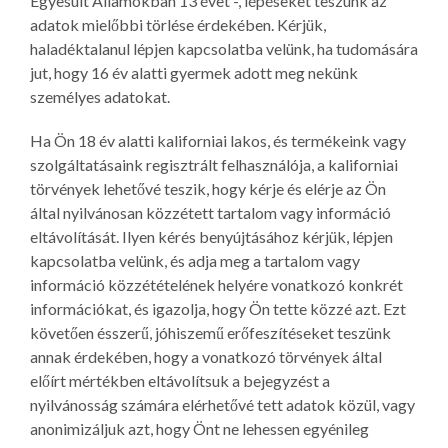
Egyesült Államokban 13 évet -, lépéseket teszünk az
adatok mielőbbi törlése érdekében. Kérjük,
haladéktalanul lépjen kapcsolatba velünk, ha tudomására
jut, hogy 16 év alatti gyermek adott meg nekünk
személyes adatokat.
Ha Ön 18 év alatti kaliforniai lakos, és termékeink vagy
szolgáltatásaink regisztrált felhasználója, a kaliforniai
törvények lehetővé teszik, hogy kérje és elérje az Ön
által nyilvánosan közzétett tartalom vagy információ
eltávolítását. Ilyen kérés benyújtásához kérjük, lépjen
kapcsolatba velünk, és adja meg a tartalom vagy
információ közzétételének helyére vonatkozó konkrét
információkat, és igazolja, hogy Ön tette közzé azt. Ezt
követően ésszerű, jóhiszemű erőfeszítéseket teszünk
annak érdekében, hogy a vonatkozó törvények által
előírt mértékben eltávolítsuk a bejegyzést a
nyilvánosság számára elérhetővé tett adatok közül, vagy
anonimizáljuk azt, hogy Önt ne lehessen egyénileg