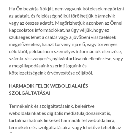
Ha Ön bezárja fiókját, nem vagyunk kötelesek megőrizni
az adatait, és felelősség nélkül törölhetjük bármelyik
vagy az összes adatát. Megőrizhetjük azonban az Önnel
kapcsolatos információkat, ha úgy véljük, hogy ez
szükséges lehet a csalás vagy a jövőbeni visszaélések
megelőzéséhez, ha azt törvény írja elő, vagy törvényes
célokból, például nem személyes információk elemzése,
számla-visszanyerés, nyilvántartásaink ellenőrzése, vagy
a megállapodásaink szerinti jogaink és
kötelezettségeink érvényesítése céljából.
HARMADIK FELEK WEBOLDALAI ÉS
SZOLGÁLTATÁSAI
Termékeink és szolgáltatásaink, beleértve
weboldalainkat és digitális médiatulajdonainkat is,
tartalmazhatnak linkeket harmadik fél weboldalaira,
termékeire és szolgáltatásaira, vagy lehetővé tehetik az