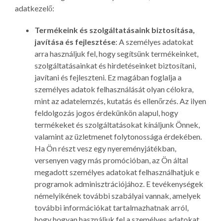
adatkezelő:
Termékeink és szolgáltatásaink biztosítása,
javítása és fejlesztése
: A személyes adatokat
arra használjuk fel, hogy segítsünk termékeinket,
szolgáltatásainkat és hirdetéseinket biztosítani,
javítani és fejleszteni. Ez magában foglalja a
személyes adatok felhasználását olyan célokra,
mint az adatelemzés, kutatás és ellenőrzés. Az ilyen
feldolgozás jogos érdekünkön alapul, hogy
termékeket és szolgáltatásokat kínáljunk Önnek,
valamint az üzletmenet folytonossága érdekében.
Ha Ön részt vesz egy nyereményjátékban,
versenyen vagy más promócióban, az Ön által
megadott személyes adatokat felhasználhatjuk e
programok adminisztrációjához. E tevékenységek
némelyikének további szabályai vannak, amelyek
további információkat tartalmazhatnak arról,
hogy hogyan használjuk fel a személyes adatokat,