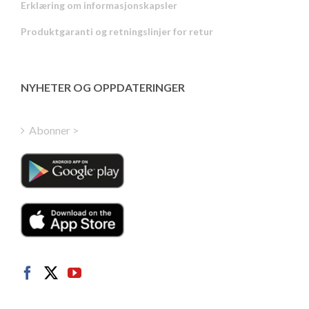
Erklæring om informasjonskapsler
Portuguese
Produktgaranti og retningslinjer for retur
Estonian
Latvian
Greek
NYHETER OG OPPDATERINGER
Finnish
Hungarian
Abonner >
Turkish
Polish
Italian
Danish
Dutch
Swedish
German