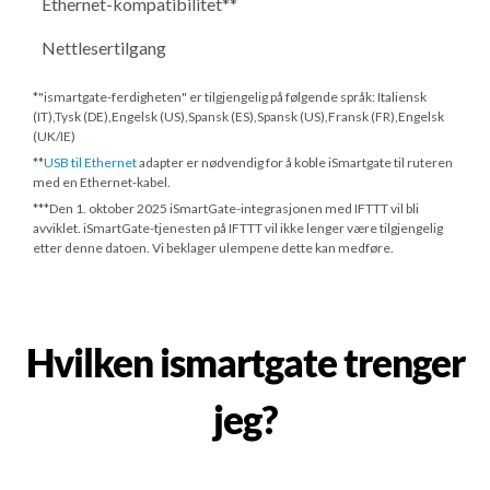
Ethernet-kompatibilitet**
Nettlesertilgang
*"ismartgate-ferdigheten" er tilgjengelig på følgende språk: Italiensk
(IT),Tysk (DE),Engelsk (US),Spansk (ES),Spansk (US),Fransk (FR),Engelsk
(UK/IE)
**
USB til Ethernet
adapter er nødvendig for å koble iSmartgate til ruteren
med en Ethernet-kabel.
***
Den 1. oktober 2025
iSmartGate-integrasjonen med IFTTT vil bli
avviklet. iSmartGate-tjenesten på IFTTT vil ikke lenger være tilgjengelig
etter denne datoen. Vi beklager ulempene dette kan medføre.
Hvilken ismartgate trenger
jeg?