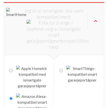
Jeg vil at ismartgate skal være
kompatibel med: