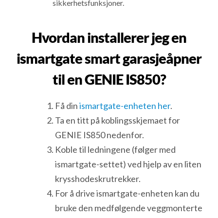
sikkerhetsfunksjoner.
Hvordan installerer jeg en
ismartgate smart garasjeåpner
til en GENIE IS850?
Få din
ismartgate-enheten her
.
Ta en titt på koblingsskjemaet for
GENIE IS850 nedenfor.
Koble til ledningene (følger med
ismartgate-settet) ved hjelp av en liten
krysshodeskrutrekker.
For å drive ismartgate-enheten kan du
bruke den medfølgende veggmonterte