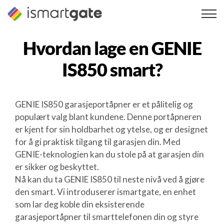
Hopp
til
innhold
Hvordan lage en
GENIE
IS850
smart?
GENIE IS850 garasjeportåpner er et pålitelig og
populært valg blant kundene. Denne portåpneren
er kjent for sin holdbarhet og ytelse, og er designet
for å gi praktisk tilgang til garasjen din. Med
GENIE-teknologien kan du stole på at garasjen din
er sikker og beskyttet.
Nå kan du ta GENIE IS850 til neste nivå ved å gjøre
den smart. Vi introduserer ismartgate, en enhet
som lar deg koble din eksisterende
garasjeportåpner til smarttelefonen din og styre