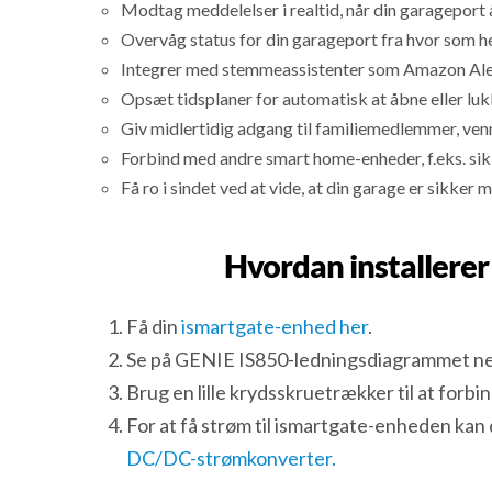
Modtag meddelelser i realtid, når din garageport 
Overvåg status for din garageport fra hvor som he
Integrer med stemmeassistenter som Amazon Alexa
Opsæt tidsplaner for automatisk at åbne eller lu
Giv midlertidig adgang til familiemedlemmer, venn
Forbind med andre smart home-enheder, f.eks. si
Få ro i sindet ved at vide, at din garage er sikke
Hvordan installerer
Få din
ismartgate-enhed her
.
Se på GENIE IS850-ledningsdiagrammet n
Brug en lille krydsskruetrækker til at forb
For at få strøm til ismartgate-enheden ka
DC/DC-strømkonverter.