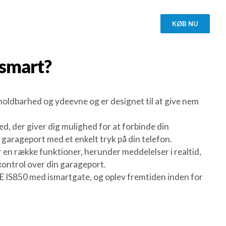
KØB NU
smart?
holdbarhed og ydeevne og er designet til at give nem
d, der giver dig mulighed for at forbinde din
arageport med et enkelt tryk på din telefon.
 en række funktioner, herunder meddelelser i realtid,
kontrol over din garageport.
IE IS850 med ismartgate, og oplev fremtiden inden for