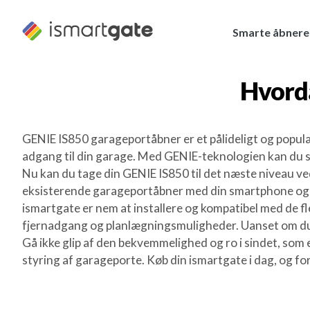
Spring
til
Smarte åbnere
indhold
Hvord
GENIE IS850 garageportåbner er et pålideligt og populæ
adgang til din garage. Med GENIE-teknologien kan du sto
Nu kan du tage din GENIE IS850 til det næste niveau ved
eksisterende garageportåbner med din smartphone og st
ismartgate er nem at installere og kompatibel med de f
fjernadgang og planlægningsmuligheder. Uanset om du er 
Gå ikke glip af den bekvemmelighed og ro i sindet, som
styring af garageporte. Køb din ismartgate i dag, og fo