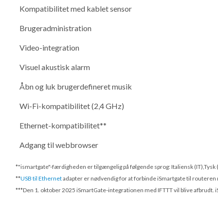
Kompatibilitet med kablet sensor
Brugeradministration
Video-integration
Visuel akustisk alarm
Åbn og luk brugerdefineret musik
Wi-Fi-kompatibilitet (2,4 GHz)
Ethernet-kompatibilitet**
Adgang til webbrowser
*"ismartgate"-færdigheden er tilgængelig på følgende sprog: Italiensk (IT),Tysk
**
USB til Ethernet
adapter er nødvendig for at forbinde iSmartgate til routeren
***
Den 1. oktober 2025
iSmartGate-integrationen med IFTTT vil blive afbrudt. i