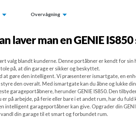
Overvågning
an laver man en
GENIE IS850
rt valg blandt kunderne. Denne portåbner er kendt for sin 
le på, at din garage er sikker og beskyttet.
 at gøre den intelligent. Vi præsenterer ismartgate, en enhe
yre den overalt. Med ismartgate kan du åbne og lukke din g
leste garageportåbnere, herunder GENIE IS850. Den tilbyder
på arbejde, på ferie eller bare i et andet rum, har du fuld 
 en intelligent garageportåbner kan give. Opgrader din GEN
rvandl din garage til et smart og forbundet rum.