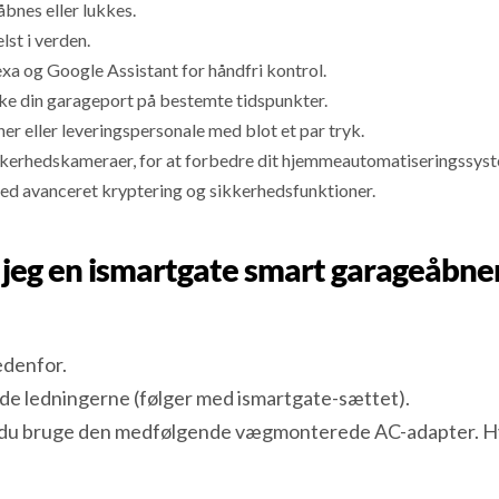
åbnes eller lukkes.
lst i verden.
 og Google Assistant for håndfri kontrol.
kke din garageport på bestemte tidspunkter.
er eller leveringspersonale med blot et par tryk.
kkerhedskameraer, for at forbedre dit hjemmeautomatiseringssys
r med avanceret kryptering og sikkerhedsfunktioner.
 jeg en ismartgate smart garageåbner
edenfor.
inde ledningerne (følger med ismartgate-sættet).
n du bruge den medfølgende vægmonterede AC-adapter. Hvis