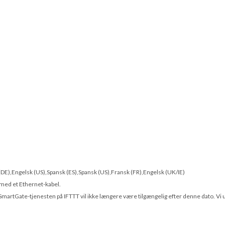
 (DE),Engelsk (US),Spansk (ES),Spansk (US),Fransk (FR),Engelsk (UK/IE)
 med et Ethernet-kabel.
SmartGate-tjenesten på IFTTT vil ikke længere være tilgængelig efter denne dato. Vi 