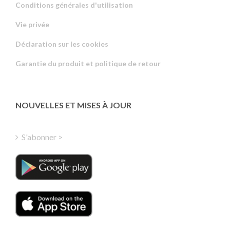
Conditions générales d'utilisation
Vie privée
Russian
Déclaration sur les cookies
Portuguese
Garantie du produit et politique de retour
Estonian
Latvian
Greek
NOUVELLES ET MISES À JOUR
Finnish
Hungarian
S'abonner >
Turkish
Polish
Italian
Danish
Dutch