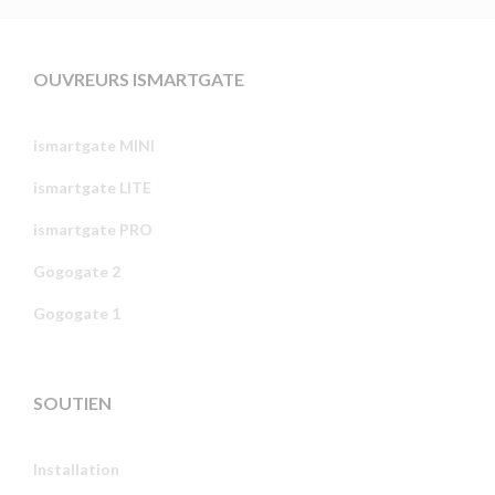
OUVREURS ISMARTGATE
ismartgate MINI
ismartgate LITE
ismartgate PRO
Gogogate 2
Gogogate 1
SOUTIEN
Installation