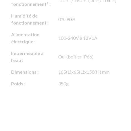
-20ºC / +60ºC (-4ºF / 104ºF)
fonctionnementº :
Humidité de
0%-90%
fonctionnement :
Alimentation
100-240V à 12V1A
électrique :
Imperméable à
Oui (boîtier IP66)
l'eau :
Dimensions :
165(L)x65(L)x150(H) mm
Poids :
350g