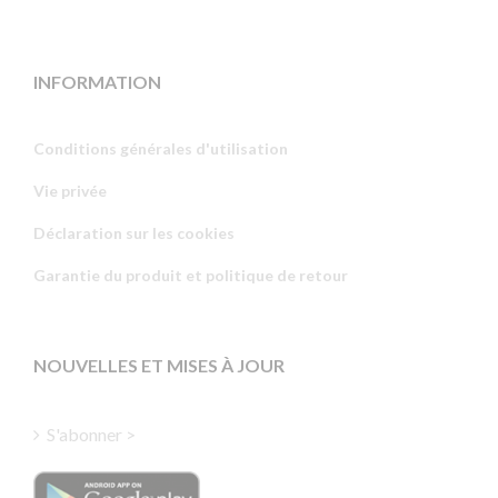
INFORMATION
Conditions générales d'utilisation
Vie privée
Russian
Déclaration sur les cookies
Portuguese
Garantie du produit et politique de retour
Estonian
Latvian
Greek
NOUVELLES ET MISES À JOUR
Finnish
Hungarian
S'abonner >
Turkish