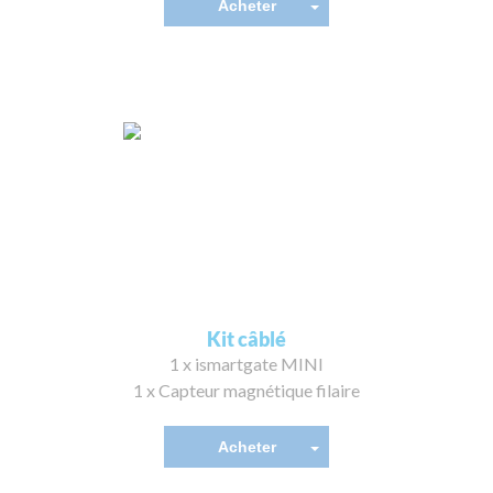
Acheter
Kit câblé
1 x ismartgate MINI
1 x Capteur magnétique filaire
Acheter