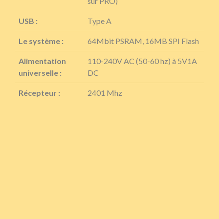
sur PRO)
USB :
Type A
Le système :
64Mbit PSRAM, 16MB SPI Flash
Alimentation
110-240V AC (50-60 hz) à 5V1A
universelle :
DC
Récepteur :
2401 Mhz