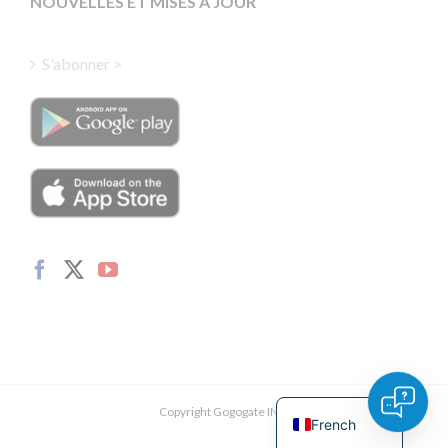
NOUVELLES ET MISES À JOUR
Finnish
Hungarian
S'abonner >
Turkish
Polish
Italian
Danish
Dutch
Swedish
Norwegian
German
Spanish
English
Copyright Gogogate INC.
French