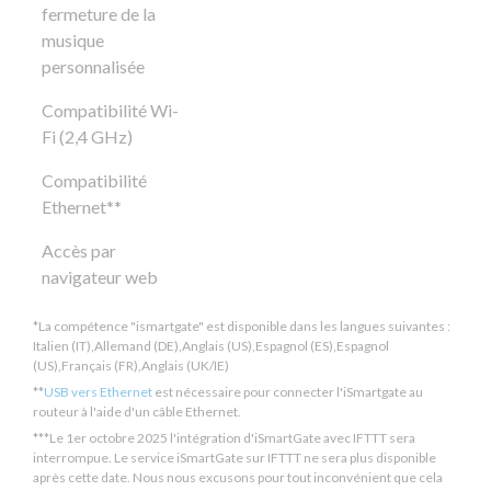
fermeture de la
musique
personnalisée
Compatibilité Wi-
Fi (2,4 GHz)
Compatibilité
Ethernet**
Accès par
navigateur web
*La compétence "ismartgate" est disponible dans les langues suivantes :
Italien (IT),Allemand (DE),Anglais (US),Espagnol (ES),Espagnol
(US),Français (FR),Anglais (UK/IE)
**
USB vers Ethernet
est nécessaire pour connecter l'iSmartgate au
routeur à l'aide d'un câble Ethernet.
***
Le 1er octobre 2025
l'intégration d'iSmartGate avec IFTTT sera
interrompue. Le service iSmartGate sur IFTTT ne sera plus disponible
après cette date. Nous nous excusons pour tout inconvénient que cela