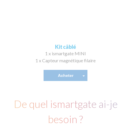
Kit câblé
1 x ismartgate MINI
1 x Capteur magnétique filaire
Acheter
De quel ismartgate ai-je
besoin ?