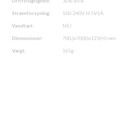
Driftsfugtighed:
30%-85%
Strømforsyning:
100-240V til 5V1A
Vandtæt:
NEJ
Dimensioner:
70(L)x70(B)x125(H) mm
Vægt:
165g