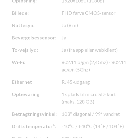
Opløsning:
1920x1080 (1080p)
Billede:
FHD farve CMOS-sensor
Nattesyn:
Ja (8 m)
Bevægelsessensor:
Ja
To-vejs lyd:
Ja (fra app eller webklient)
Wi-Fi:
802.11 b/g/n (2,4Ghz) - 802.11
ac/a/n (5Ghz)
Ethernet
RJ45-udgang
Opbevaring
1x plads til micro SD-kort
(maks. 128 GB)
Betragtningsvinkel:
103º diagonal / 99º vandret
Driftstemperaturº:
-10ºC / +40ºC (14ºF / 104ºF)