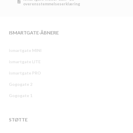
overensstemmelseserklæring
ISMARTGATE-ÅBNERE
ismartgate MINI
ismartgate LITE
ismartgate PRO
Gogogate 2
Gogogate 1
STØTTE