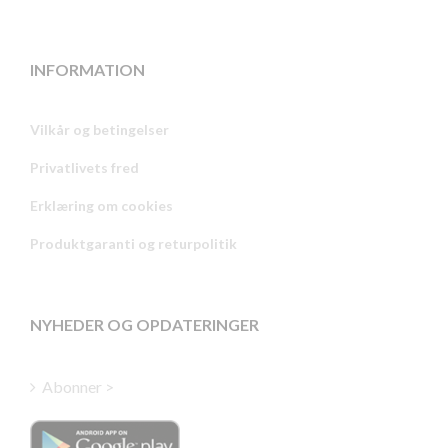
INFORMATION
Vilkår og betingelser
Privatlivets fred
Russian
Erklæring om cookies
Portuguese
Produktgaranti og returpolitik
Estonian
Latvian
Greek
NYHEDER OG OPDATERINGER
Finnish
Hungarian
Abonner >
Turkish