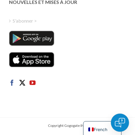
Greek
NOUVELLES ET MISES À JOUR
Finnish
Hungarian
S'abonner >
Turkish
Polish
Italian
Danish
Dutch
Swedish
Norwegian
German
Spanish
English
Copyright Gogogate INC.
French