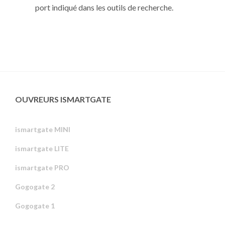
port indiqué dans les outils de recherche.
OUVREURS ISMARTGATE
ismartgate MINI
ismartgate LITE
ismartgate PRO
Gogogate 2
Gogogate 1