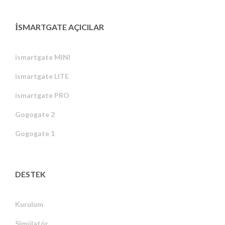
ISMARTGATE AÇICILAR
ismartgate MINI
ismartgate LITE
ismartgate PRO
Gogogate 2
Gogogate 1
DESTEK
Kurulum
Simülatör