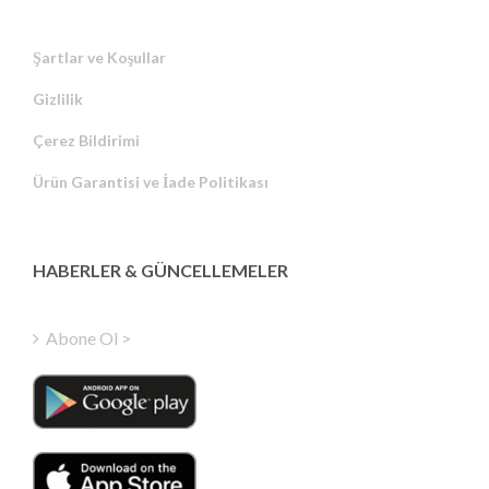
Şartlar ve Koşullar
Gizlilik
Russian
Çerez Bildirimi
Portuguese
Ürün Garantisi ve İade Politikası
Estonian
Latvian
Greek
HABERLER & GÜNCELLEMELER
Finnish
Hungarian
Abone Ol >
Polish
Italian
Danish
Dutch