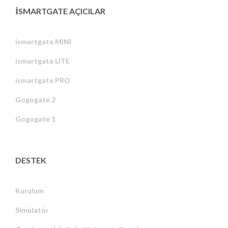
ISMARTGATE AÇICILAR
ismartgate MINI
ismartgate LITE
ismartgate PRO
Gogogate 2
Gogogate 1
DESTEK
Kurulum
Simülatör