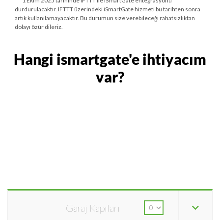
***
1 Ekim 2025 tarihinde
IFTTT ile iSmartGate entegrasyonu
durdurulacaktır. IFTTT üzerindeki iSmartGate hizmeti bu tarihten sonra
artık kullanılamayacaktır. Bu durumun size verebileceği rahatsızlıktan
dolayı özür dileriz.
Hangi ismartgate'e ihtiyacım
var?
Garaj Kapıları