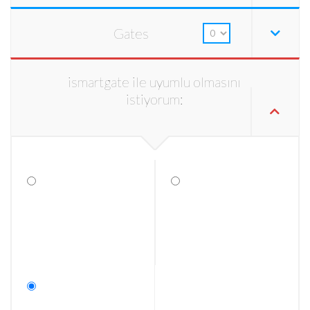
Gates
ismartgate ile uyumlu olmasını
istiyorum: