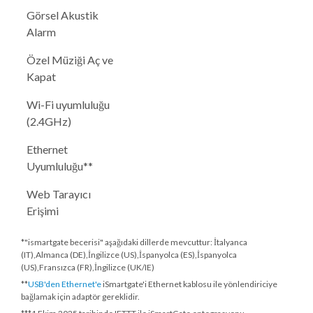
Görsel Akustik
Alarm
Özel Müziği Aç ve
Kapat
Wi-Fi uyumluluğu
(2.4GHz)
Ethernet
Uyumluluğu**
Web Tarayıcı
Erişimi
*"ismartgate becerisi" aşağıdaki dillerde mevcuttur: İtalyanca
(IT),Almanca (DE),İngilizce (US),İspanyolca (ES),İspanyolca
(US),Fransızca (FR),İngilizce (UK/IE)
**
USB'den Ethernet'e
iSmartgate'i Ethernet kablosu ile yönlendiriciye
bağlamak için adaptör gereklidir.