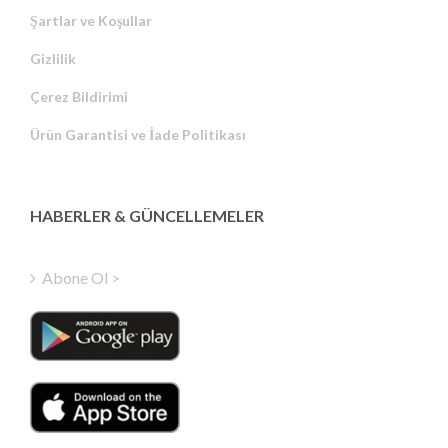
Şartlar ve Koşullar
Gizlilik
Russian
Çerez Bildirimi
Portuguese
Ürün Garantisi ve İade Politikası
Estonian
Latvian
Greek
HABERLER & GÜNCELLEMELER
Finnish
Hungarian
Abone Ol >
Polish
Italian
Danish
Dutch
Swedish