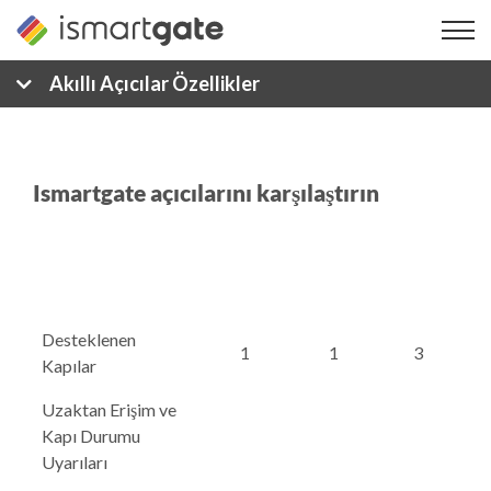
İçeriğe
geç
Akıllı Açıcılar Özellikler
Ismartgate açıcılarını karşılaştırın
Desteklenen
1
1
3
Kapılar
Uzaktan Erişim ve
Kapı Durumu
Uyarıları