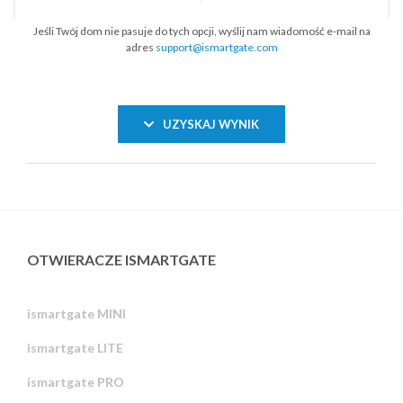
Jeśli Twój dom nie pasuje do tych opcji, wyślij nam wiadomość e-mail na
adres
support@ismartgate.com
UZYSKAJ WYNIK
OTWIERACZE ISMARTGATE
Russian
Portuguese
ismartgate MINI
Estonian
ismartgate LITE
Latvian
ismartgate PRO
Greek