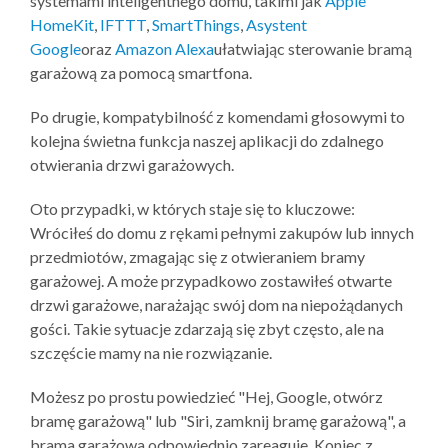
systemami inteligentnego domu, takimi jak
Apple
HomeKit
,
IFTTT
,
SmartThings
,
Asystent
Google
oraz
Amazon Alexa
ułatwiając sterowanie bramą
garażową za pomocą smartfona.
Po drugie, kompatybilność z komendami głosowymi to
kolejna świetna funkcja naszej aplikacji do zdalnego
otwierania drzwi garażowych.
Oto przypadki, w których staje się to kluczowe:
Wróciłeś do domu z rękami pełnymi zakupów lub innych
przedmiotów, zmagając się z otwieraniem bramy
garażowej. A może przypadkowo zostawiłeś otwarte
drzwi garażowe, narażając swój dom na niepożądanych
gości. Takie sytuacje zdarzają się zbyt często, ale na
szczęście mamy na nie rozwiązanie.
Możesz po prostu powiedzieć "Hej, Google, otwórz
bramę garażową" lub "Siri, zamknij bramę garażową", a
brama garażowa odpowiednio zareaguje. Koniec z