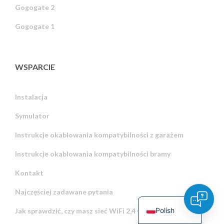
Gogogate 2
Finnish
Gogogate 1
Hungarian
Turkish
Italian
WSPARCIE
Danish
Dutch
Instalacja
Swedish
Symulator
Norwegian
Instrukcje okablowania kompatybilności z garażem
German
Instrukcje okablowania kompatybilności bramy
French
Kontakt
Spanish
Najczęściej zadawane pytania
English
Polish
Jak sprawdzić, czy masz sieć WiFi 2,4 GHz czy 5 GHz?