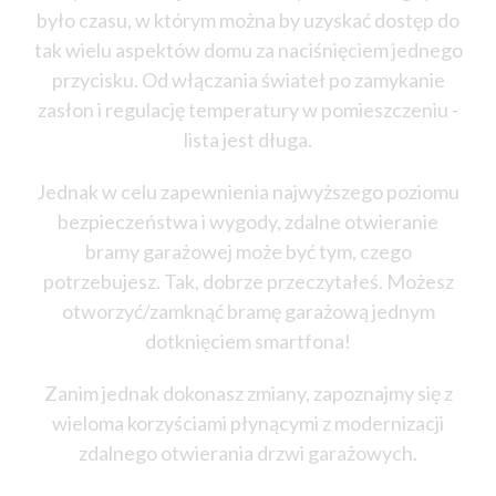
było czasu, w którym można by uzyskać dostęp do
tak wielu aspektów domu za naciśnięciem jednego
przycisku. Od włączania świateł po zamykanie
zasłon i regulację temperatury w pomieszczeniu -
lista jest długa.
Jednak w celu zapewnienia najwyższego poziomu
bezpieczeństwa i wygody, zdalne otwieranie
bramy garażowej może być tym, czego
potrzebujesz. Tak, dobrze przeczytałeś. Możesz
otworzyć/zamknąć bramę garażową jednym
dotknięciem smartfona!
Zanim jednak dokonasz zmiany, zapoznajmy się z
wieloma korzyściami płynącymi z modernizacji
zdalnego otwierania drzwi garażowych.