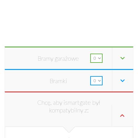
Bramy garażowe
Bramki
Chcę, aby ismartgate był
kompatybilny z: