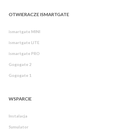
OTWIERACZE ISMARTGATE
ismartgate MINI
ismartgate LITE
ismartgate PRO
Gogogate 2
Gogogate 1
WSPARCIE
Instalacja
Symulator