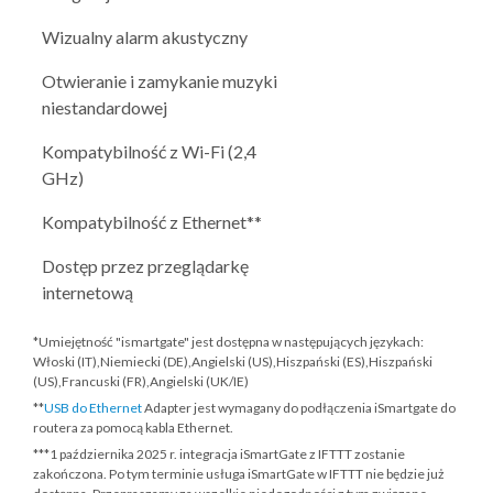
Wizualny alarm akustyczny
Otwieranie i zamykanie muzyki
niestandardowej
Kompatybilność z Wi-Fi (2,4
GHz)
Kompatybilność z Ethernet**
Dostęp przez przeglądarkę
internetową
*Umiejętność "ismartgate" jest dostępna w następujących językach:
Włoski (IT),Niemiecki (DE),Angielski (US),Hiszpański (ES),Hiszpański
(US),Francuski (FR),Angielski (UK/IE)
**
USB do Ethernet
Adapter jest wymagany do podłączenia iSmartgate do
routera za pomocą kabla Ethernet.
***
1 października 2025 r.
integracja iSmartGate z IFTTT zostanie
zakończona. Po tym terminie usługa iSmartGate w IFTTT nie będzie już