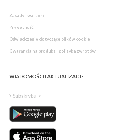
Zasady i warunki
Prywatność
Russian
Oświadczenie dotyczące plików cookie
Portuguese
Gwarancja na produkt i polityka zwrotów
Estonian
Latvian
Greek
WIADOMOŚCI I AKTUALIZACJE
Finnish
Hungarian
Subskrybuj >
Turkish
Italian
Danish
Dutch