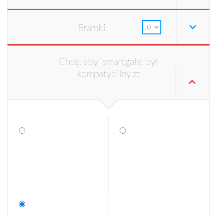
Bramki
Chcę, aby ismartgate był
kompatybilny z: