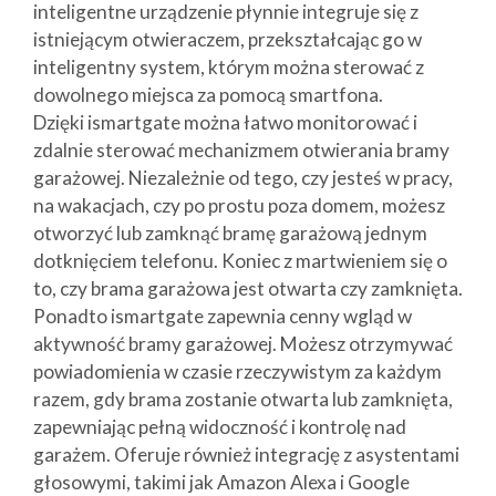
inteligentne urządzenie płynnie integruje się z
istniejącym otwieraczem, przekształcając go w
inteligentny system, którym można sterować z
dowolnego miejsca za pomocą smartfona.
Dzięki ismartgate można łatwo monitorować i
zdalnie sterować mechanizmem otwierania bramy
garażowej. Niezależnie od tego, czy jesteś w pracy,
na wakacjach, czy po prostu poza domem, możesz
otworzyć lub zamknąć bramę garażową jednym
dotknięciem telefonu. Koniec z martwieniem się o
to, czy brama garażowa jest otwarta czy zamknięta.
Ponadto ismartgate zapewnia cenny wgląd w
aktywność bramy garażowej. Możesz otrzymywać
powiadomienia w czasie rzeczywistym za każdym
razem, gdy brama zostanie otwarta lub zamknięta,
zapewniając pełną widoczność i kontrolę nad
garażem. Oferuje również integrację z asystentami
głosowymi, takimi jak Amazon Alexa i Google