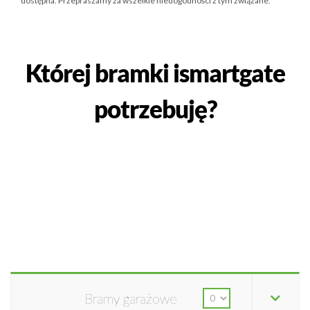
dostępna. Przepraszamy za wszelkie niedogodności z tym związane.
Której bramki ismartgate
potrzebuję?
Bramy garażowe