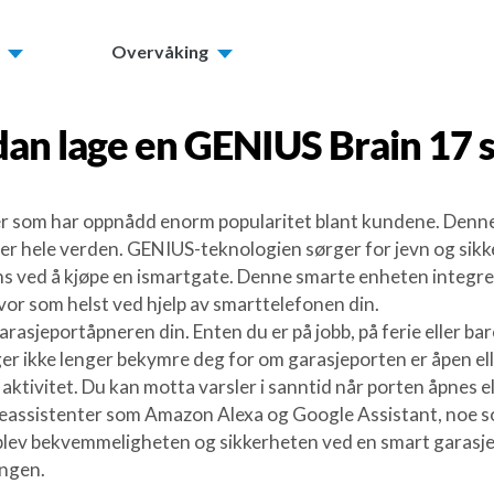
Overvåking
an lage en
GENIUS Brain 17
s
r som har oppnådd enorm popularitet blant kundene. Denne 
over hele verden. GENIUS-teknologien sørger for jevn og sikk
igens ved å kjøpe en ismartgate. Denne smarte enheten integ
vor som helst ved hjelp av smarttelefonen din.
asjeportåpneren din. Enten du er på jobb, på ferie eller bar
er ikke lenger bekymre deg for om garasjeporten er åpen ell
s aktivitet. Du kan motta varsler i sanntid når porten åpnes e
eassistenter som Amazon Alexa og Google Assistant, noe so
v bekvemmeligheten og sikkerheten ved en smart garasjepor
ingen.