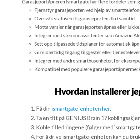
Garasjeportåpneren ismartgate har flere fordeler som gjø
Fjernstyr garasjeporten ved hjelp av smarttelefon
Overvåk statusen til garasjeporten din i sanntid.
Motta varsler når garasjeporten åpnes eller lukke
Integrer med stemmeassistenter som Amazon Alexa 
Sett opp tilpassede tidsplaner for automatisk åpni
Gi midlertidig tilgang til gjester eller tjenestele
Integrer med andre smarthusenheter, for eksempel
Kompatibel med populære garasjeportåpnermerke
Hvordan installerer j
Få din
ismartgate-enheten her
.
Ta en titt på GENIUS Brain 17 koblingsskj
Koble til ledningene (følger med ismartgate
For å drive ismartgate-enheten kan du bru