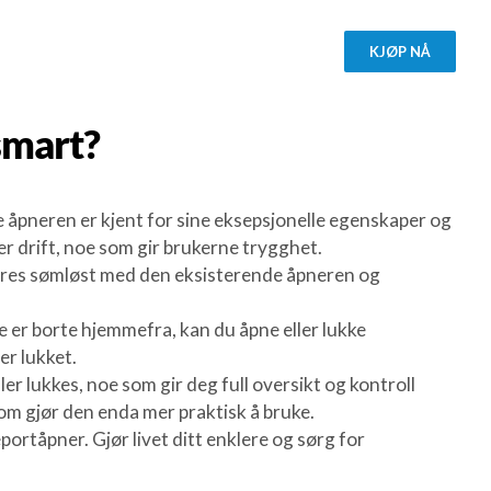
KJØP NÅ
mart?
åpneren er kjent for sine eksepsjonelle egenskaper og
er drift, noe som gir brukerne trygghet.
reres sømløst med den eksisterende åpneren og
e er borte hjemmefra, kan du åpne eller lukke
er lukket.
ller lukkes, noe som gir deg full oversikt og kontroll
m gjør den enda mer praktisk å bruke.
tåpner. Gjør livet ditt enklere og sørg for