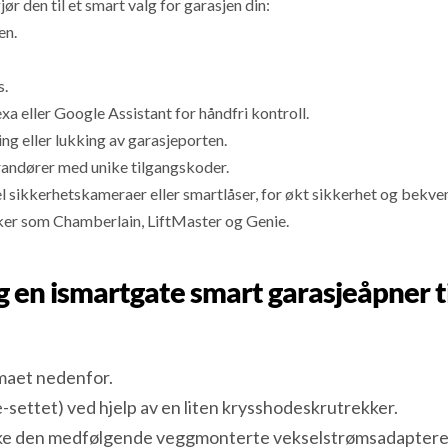
r den til et smart valg for garasjen din:
en.
s.
eller Google Assistant for håndfri kontroll.
ng eller lukking av garasjeporten.
verandører med unike tilgangskoder.
 sikkerhetskameraer eller smartlåser, for økt sikkerhet og bekv
r som Chamberlain, LiftMaster og Genie.
eg en ismartgate smart garasjeåpner t
emaet nedenfor.
-settet) ved hjelp av en liten krysshodeskrutrekker.
ke den medfølgende veggmonterte vekselstrømsadapteren. 