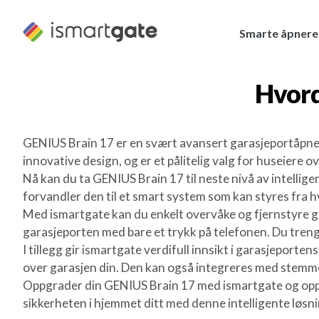
Hopp
til
Smarte åpnere
innhold
Hvord
GENIUS Brain 17 er en svært avansert garasjeportåpne
innovative design, og er et pålitelig valg for huseiere 
Nå kan du ta GENIUS Brain 17 til neste nivå av intell
forvandler den til et smart system som kan styres fra h
Med ismartgate kan du enkelt overvåke og fjernstyre gar
garasjeporten med bare et trykk på telefonen. Du treng
I tillegg gir ismartgate verdifull innsikt i garasjeporten
over garasjen din. Den kan også integreres med stemm
Oppgrader din GENIUS Brain 17 med ismartgate og opple
sikkerheten i hjemmet ditt med denne intelligente løsn