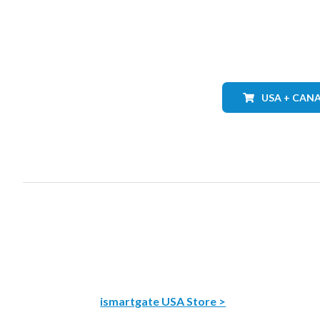
USA + CAN
ismartgate USA Store >