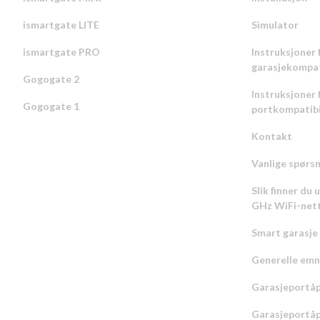
ismartgate LITE
Simulator
ismartgate PRO
Instruksjoner 
garasjekompat
Gogogate 2
Instruksjoner 
Gogogate 1
portkompatibi
Kontakt
Vanlige spørs
Slik finner du 
GHz WiFi-net
Smart garasje
Generelle emn
Garasjeportåp
Garasjeportåp