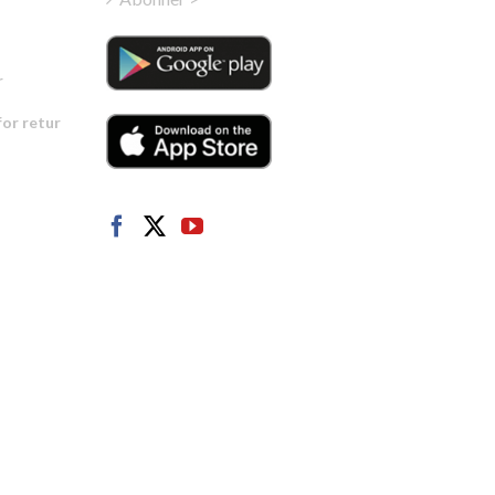
Portuguese
Estonian
r
Latvian
for retur
Greek
Finnish
Hungarian
Turkish
Polish
Italian
Danish
Dutch
Swedish
German