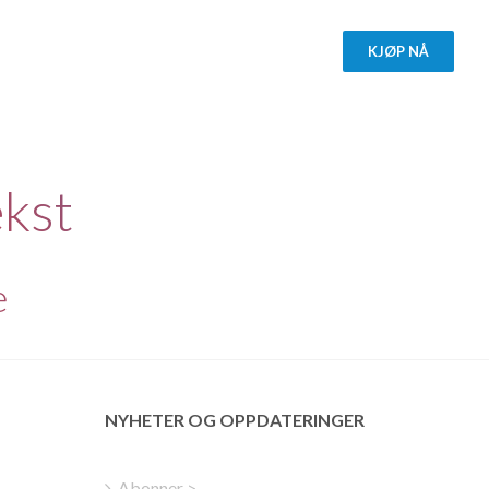
KJØP NÅ
kst
e
NYHETER OG OPPDATERINGER
Russian
Abonner >