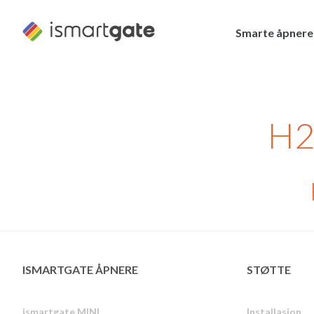
Hopp
til
Smarte åpnere
innhold
H2
ISMARTGATE ÅPNERE
STØTTE
ismartgate MINI
Installasjon