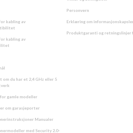
Personvern
for kabling av
Erklæring om informasjonskapsle
ibilitet
Produktgaranti og retningslinjer 
for kabling av
litet
mål
ut om du har et 2,4 GHz eller 5
tverk
 for gamle modeller
er om garasjeporter
nerinstruksjoner Manualer
nermodeller med Security 2.0-