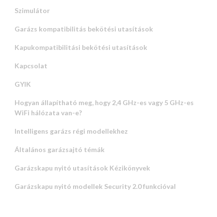
Szimulátor
Garázs kompatibilitás bekötési utasítások
Kapukompatibilitási bekötési utasítások
Kapcsolat
GYIK
Hogyan állapítható meg, hogy 2,4 GHz-es vagy 5 GHz-es
WiFi hálózata van-e?
Intelligens garázs régi modellekhez
Általános garázsajtó témák
Garázskapu nyitó utasítások Kézikönyvek
Garázskapu nyitó modellek Security 2.0 funkcióval