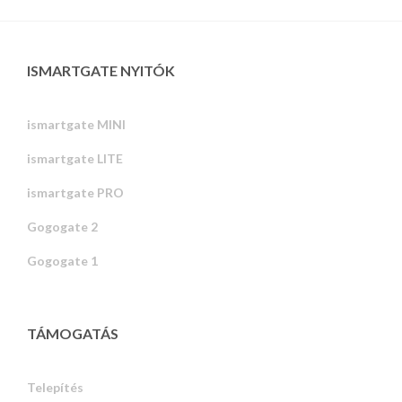
ISMARTGATE NYITÓK
ismartgate MINI
ismartgate LITE
ismartgate PRO
Gogogate 2
Gogogate 1
TÁMOGATÁS
Telepítés