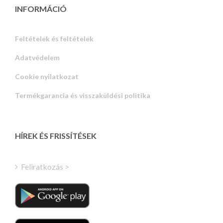
INFORMÁCIÓ
Feltételek és feltételek
Adatvédelem
Russian
Cookie nyilatkozat
Portuguese
Termékgarancia és visszaküldési politika
Estonian
Latvian
Greek
HÍREK ÉS FRISSÍTÉSEK
Finnish
Turkish
Feliratkozás >
Polish
Italian
Danish