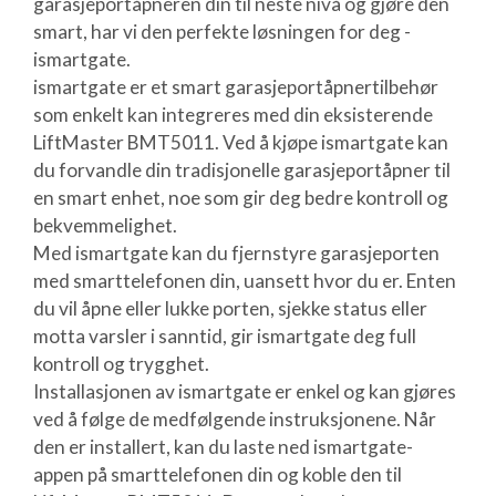
garasjeportåpneren din til neste nivå og gjøre den
smart, har vi den perfekte løsningen for deg -
ismartgate.
ismartgate er et smart garasjeportåpnertilbehør
som enkelt kan integreres med din eksisterende
LiftMaster BMT5011. Ved å kjøpe ismartgate kan
du forvandle din tradisjonelle garasjeportåpner til
en smart enhet, noe som gir deg bedre kontroll og
bekvemmelighet.
Med ismartgate kan du fjernstyre garasjeporten
med smarttelefonen din, uansett hvor du er. Enten
du vil åpne eller lukke porten, sjekke status eller
motta varsler i sanntid, gir ismartgate deg full
kontroll og trygghet.
Installasjonen av ismartgate er enkel og kan gjøres
ved å følge de medfølgende instruksjonene. Når
den er installert, kan du laste ned ismartgate-
appen på smarttelefonen din og koble den til