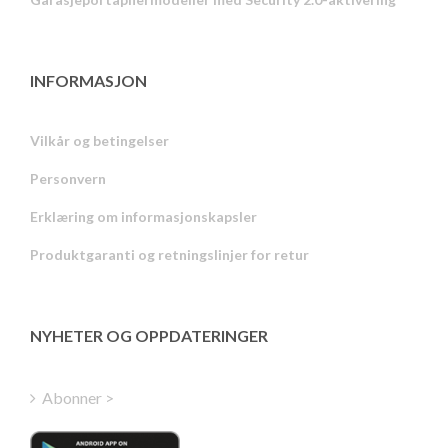
INFORMASJON
Vilkår og betingelser
Personvern
Russian
Erklæring om informasjonskapsler
Portuguese
Produktgaranti og retningslinjer for retur
Estonian
Latvian
Greek
NYHETER OG OPPDATERINGER
Finnish
Hungarian
Abonner >
Turkish