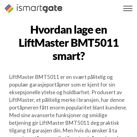
Hopp
til
innhold
Hvordan lage en
LiftMaster BMT5011
smart?
LiftMaster BMT5011 er en svært pålitelig og
populær garasjeportåpner som er kjent for sin
eksepsjonelle ytelse og holdbarhet. Produsert av
LiftMaster, et pålitelig merke i bransjen, har denne
portåpneren fått enorm popularitet blant kundene.
Med sine avanserte funksjoner og smidige
betjening gir LiftMaster BMT5011 deg praktisk
tilgang til garasjen din. Men hvis du ønsker å ta