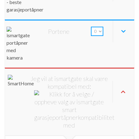
Portene
Jeg vil at ismartgate skal være
kompatibel med: