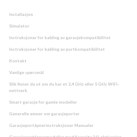
Installasjon
Simulator
Instruksjoner for kabling av garasjekompatibilitet
Instruksjoner for kabling av portkompatibilitet
Kontakt
Vanlige spørsmål
Slik finner du ut om du har et 2,4 GHz eller 5 GHz WiFi-
nettverk
Smart garasje for gamle modeller
Generelle emner om garasjeporter
Garasjeportåpnerinstruksjoner Manualer
Garasjeportåpnermodeller med Security 2.0-aktivering