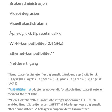
Brukeradministrasjon
Videointegrasjon
Visuell akustisk alarm
Åpne og lukk tilpasset musikk
Wi-Fi-kompatibilitet (2,4 GHz)
Ethernet-kompatibilitet**
Nettlesertilgang
*"ismartgate-ferdigheten" er tilgjengelig på følgende språk: Italiensk
(IT),Tysk (DE),Engelsk (US),Spansk (ES),Spansk (US),Fransk (FR),Engelsk
(UK/IE)
**
USB til Ethernet
adapter er nødvendig for å koble iSmartgate til ruteren
med en Ethernet-kabel.
***
Den 1. oktober 2025
iSmartGate-integrasjonen med IFTTT vil bli
avviklet. iSmartGate-tjenesten på IFTTT vil ikke lenger være tilgjengelig
etter denne datoen. Vi beklager ulempene dette kan medføre.