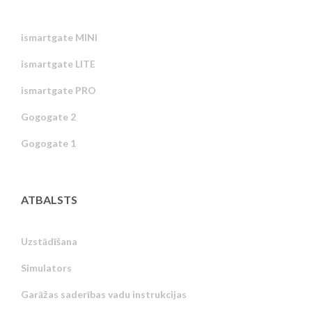
ismartgate MINI
ismartgate LITE
ismartgate PRO
Gogogate 2
Gogogate 1
ATBALSTS
Uzstādīšana
Simulators
Garāžas saderības vadu instrukcijas