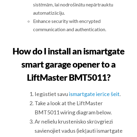
sistēmām, lai nodrošinātu nepārtrauktu
automatizāciju.
Enhance security with encrypted
communication and authentication.
How do I install an ismartgate
smart garage opener to a
LiftMaster BMT5011?
Iegūstiet savu
ismartgate ierīce šeit
.
Take a look at the LiftMaster
BMT5011 wiring diagram below.
Ar nelielu krustenisko skrūvgriezi
savienojiet vadus (iekļauti ismartgate