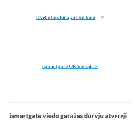
ismartgate UK Veikals >
ismartgate viedo garāžas durvju atvērēji