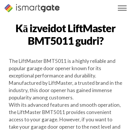
Pāriet
uz
saturu
Kā izveidot
LiftMaster
BMT5011
gudri?
The LiftMaster BMT5011 is a highly reliable and
popular garage door opener known for its
exceptional performance and durability.
Manufactured by LiftMaster, a trusted brand in the
industry, this door opener has gained immense
popularity among customers.
With its advanced features and smooth operation,
the LiftMaster BMT5011 provides convenient
access to your garage. However, if you want to
take your garage door opener to the next level and