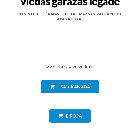
viedās garāžas iegāde
NAV NEPIECIEŠAMAS SLĒPTAS MAKSAS VAI PAPILDU
APARATŪRA.
Izvēlieties savu veikalu:
USA + KANĀDA
EIROPA