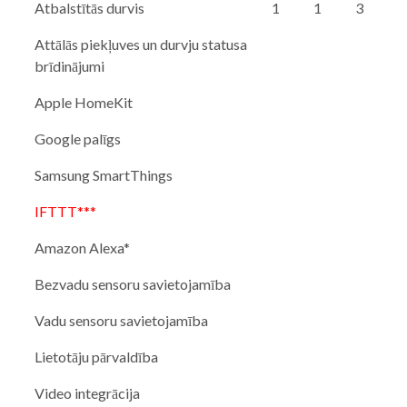
Atbalstītās durvis
1
1
3
Attālās piekļuves un durvju statusa
brīdinājumi
Apple HomeKit
Google palīgs
Samsung SmartThings
IFTTT***
Amazon Alexa*
Bezvadu sensoru savietojamība
Vadu sensoru savietojamība
Lietotāju pārvaldība
Video integrācija