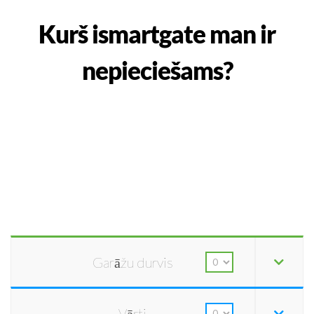
Kurš ismartgate man ir
nepieciešams?
Garāžu durvis
Vārti