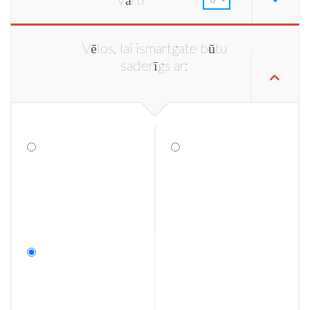
Vēlos, lai ismartgate būtu
saderīgs ar: