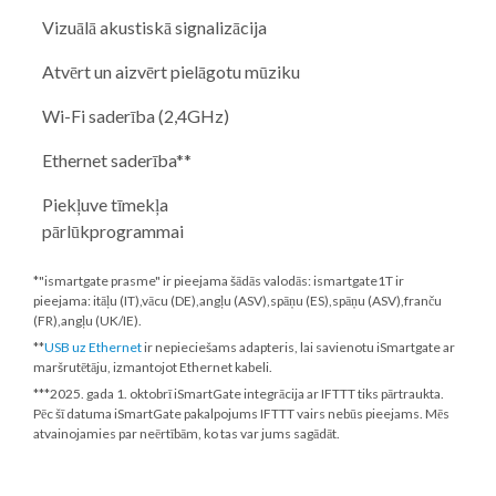
Vizuālā akustiskā signalizācija
Atvērt un aizvērt pielāgotu mūziku
Wi-Fi saderība (2,4GHz)
Ethernet saderība**
Piekļuve tīmekļa
pārlūkprogrammai
*"ismartgate prasme" ir pieejama šādās valodās: ismartgate1T ir
pieejama: itāļu (IT),vācu (DE),angļu (ASV),spāņu (ES),spāņu (ASV),franču
(FR),angļu (UK/IE).
**
USB uz Ethernet
ir nepieciešams adapteris, lai savienotu iSmartgate ar
maršrutētāju, izmantojot Ethernet kabeli.
***
2025. gada 1. oktobrī
iSmartGate integrācija ar IFTTT tiks pārtraukta.
Pēc šī datuma iSmartGate pakalpojums IFTTT vairs nebūs pieejams. Mēs
atvainojamies par neērtībām, ko tas var jums sagādāt.