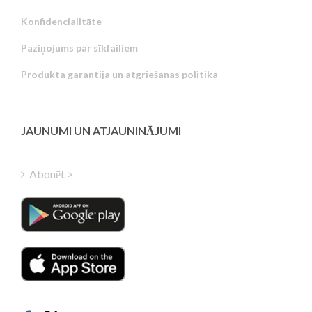
Konfidencialitāte
Russian
Paziņojums par sīkfailiem
Portuguese
Produkta garantija un atgriešanas politika
Estonian
Greek
Finnish
JAUNUMI UN ATJAUNINĀJUMI
Hungarian
Turkish
Abonēt >
Polish
Italian
Danish
Dutch
Swedish
Norwegian