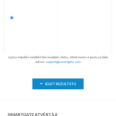
Ja jūsu mājoklis neatbilst šīm iespējām, lūdzu, sūtiet mums e-pastu uz šādu
adresi.
support@ismartgate.com
IEGŪT REZULTĀTU
ISMARTGATE ATVĒRTĀJI