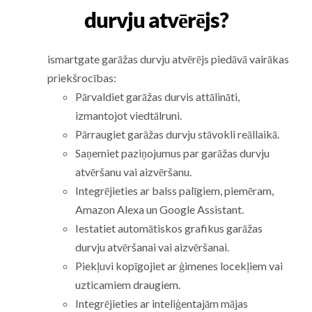
durvju atvērējs?
ismartgate garāžas durvju atvērējs piedāvā vairākas
priekšrocības:
Pārvaldiet garāžas durvis attālināti,
izmantojot viedtālruni.
Pārraugiet garāžas durvju stāvokli reāllaikā.
Saņemiet paziņojumus par garāžas durvju
atvēršanu vai aizvēršanu.
Integrējieties ar balss palīgiem, piemēram,
Amazon Alexa un Google Assistant.
Iestatiet automātiskos grafikus garāžas
durvju atvēršanai vai aizvēršanai.
Piekļuvi kopīgojiet ar ģimenes locekļiem vai
uzticamiem draugiem.
Integrējieties ar inteliģentajām mājas