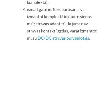
komplektā).
ismartgate ierīces barošanai var
izmantot komplektā iekļauto sienas
maiņstrāvas adapteri. Ja jums nav
strāvas kontaktligzdas, varat izmantot
mūsu
DC/DC strāvas pārveidotājs.