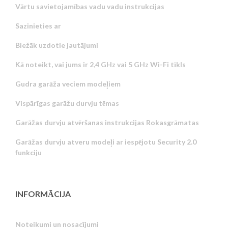
Vārtu savietojamības vadu vadu instrukcijas
Sazinieties ar
Biežāk uzdotie jautājumi
Kā noteikt, vai jums ir 2,4 GHz vai 5 GHz Wi-Fi tīkls
Gudra garāža veciem modeļiem
Vispārīgas garāžu durvju tēmas
Garāžas durvju atvēršanas instrukcijas Rokasgrāmatas
Garāžas durvju atveru modeļi ar iespējotu Security 2.0
funkciju
INFORMĀCIJA
Noteikumi un nosacījumi