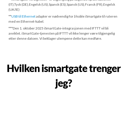
(IT),Tysk (DE),Engelsk (US),Spansk (ES),Spansk (US),Fransk (FR),Engelsk
(UK/IE)
**
USB til Ethernet
adapter er nødvendig for å koble iSmartgate til ruteren
med en Ethernet-kabel.
***
Den 1. oktober 2025
iSmartGate-integrasjonen med IFTTT vil bli
avviklet. iSmartGate-tjenesten på IFTTT vil ikke lenger være tilgjengelig
etter denne datoen. Vi beklager ulempene dette kan medføre.
Hvilken ismartgate trenger
jeg?