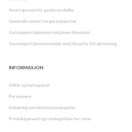
Smart garasje for gamle modeller
Generelle emner om garasjeporter
Garasjeportåpnerinstruksjoner Manualer
Garasjeportåpnermodeller med Security 2.0-aktivering
INFORMASJON
Vilkår og betingelser
Personvern
Russian
Erklæring om informasjonskapsler
Portuguese
Produktgaranti og retningslinjer for retur
Estonian
Latvian