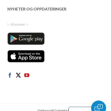
Greek
NYHETER OG OPPDATERINGER
Finnish
Hungarian
Abonner >
Turkish
Polish
Italian
Danish
Dutch
Swedish
German
French
Spanish
English
Opphavsrett Gogogate INC.