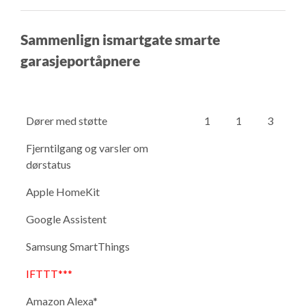
Sammenlign ismartgate smarte
garasjeportåpnere
Dører med støtte
1
1
3
Fjerntilgang og varsler om
dørstatus
Apple HomeKit
Google Assistent
Samsung SmartThings
IFTTT***
Amazon Alexa*