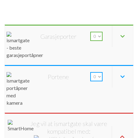
Garasjeporter
Portene
Jeg vil at ismartgate skal være
kompatibel med: