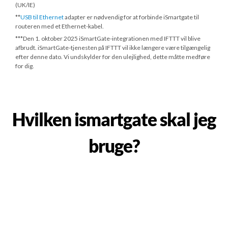
(UK/IE)
**
USB til Ethernet
adapter er nødvendig for at forbinde iSmartgate til
routeren med et Ethernet-kabel.
***
Den 1. oktober 2025
iSmartGate-integrationen med IFTTT vil blive
afbrudt. iSmartGate-tjenesten på IFTTT vil ikke længere være tilgængelig
efter denne dato. Vi undskylder for den ulejlighed, dette måtte medføre
for dig.
Hvilken ismartgate skal jeg
bruge?