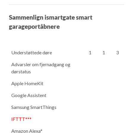
Sammenlign ismartgate smart
garageportåbnere
Understøttede døre
1
1
3
Advarsler om fjernadgang og
dørstatus
Apple HomeKit
Google Assistent
Samsung SmartThings
IFTTT***
Amazon Alexa*