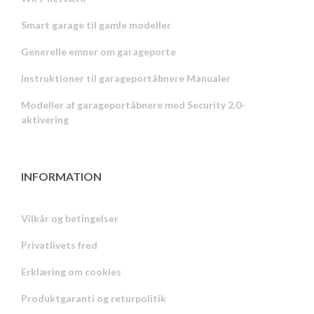
Smart garage til gamle modeller
Generelle emner om garageporte
Instruktioner til garageportåbnere Manualer
Modeller af garageportåbnere med Security 2.0-
aktivering
INFORMATION
Vilkår og betingelser
Privatlivets fred
Russian
Erklæring om cookies
Portuguese
Produktgaranti og returpolitik
Estonian