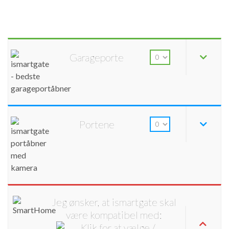
Garageporte
Portene
Jeg ønsker, at ismartgate skal
være kompatibel med: