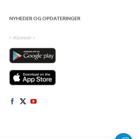
Latvian
Greek
NYHEDER OG OPDATERINGER
Finnish
Hungarian
Abonner >
Turkish
Polish
Italian
Dutch
Swedish
Norwegian
German
French
Spanish