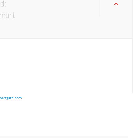
d:
martgate.com