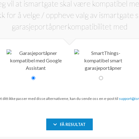
eg vil at ismartgate skal være kompatibel me
ditt ikke passer med disse alternativene, kan du sende oss en e-post til
support@is
FÅ RESULTAT