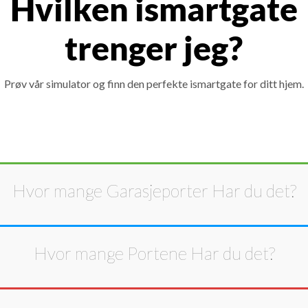
Hvilken ismartgate
trenger jeg?
Prøv vår simulator og finn den perfekte ismartgate for ditt hjem.
Hvor mange
Garasjeporter
Har du det?
Hvor mange
Portene
Har du det?