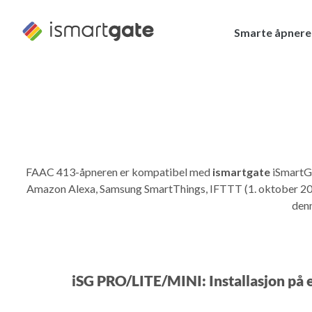
Hopp
til
Smarte åpnere
innhold
FAAC 413-åpneren er kompatibel med
ismartgate
iSmartGa
Amazon Alexa, Samsung SmartThings, IFTTT (1. oktober 2025 
den
iSG PRO/LITE/MINI: Installasjon på 