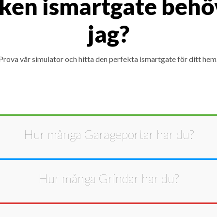
lken ismartgate behö
jag?
Prova vår simulator och hitta den perfekta ismartgate för ditt hem
Hur många
Garageportar
har du?
Hur många
Grindar
har du?