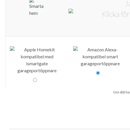
J
Om ditt hem