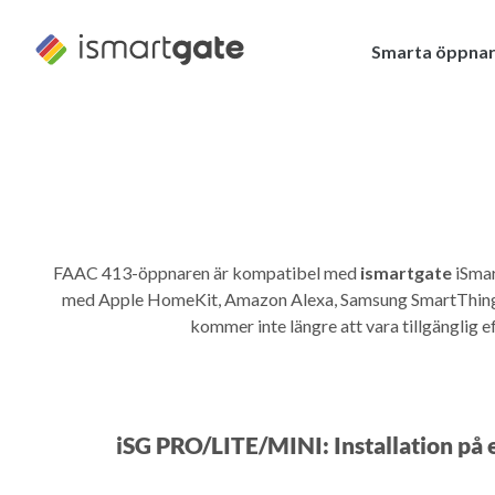
Hoppa
till
Smarta öppna
innehåll
FAAC 413-öppnaren är kompatibel med
ismartgate
iSmar
med Apple HomeKit, Amazon Alexa, Samsung SmartThings
kommer inte längre att vara tillgänglig 
iSG PRO/LITE/MINI: Installation på 