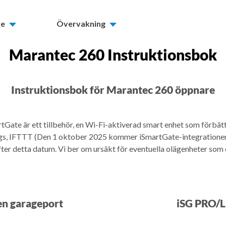
re
Övervakning
Marantec 260 Instruktionsbok
Instruktionsbok för Marantec 260 öppnare
tGate är ett tillbehör, en Wi-Fi-aktiverad smart enhet som förbät
, IFTTT (Den 1 oktober 2025 kommer iSmartGate-integrationen
efter detta datum. Vi ber om ursäkt för eventuella olägenheter so
en garageport
iSG PRO/LI