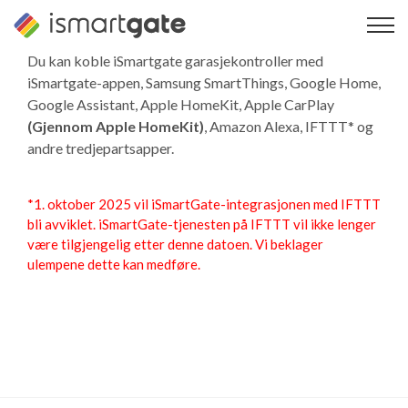
Hopp
til
innhold
Du kan koble iSmartgate garasjekontroller med
iSmartgate-appen, Samsung SmartThings, Google Home,
Google Assistant, Apple HomeKit,
Apple CarPlay
(Gjennom Apple HomeKit)
, Amazon Alexa, IFTTT* og
andre tredjepartsapper.
*1. oktober 2025 vil iSmartGate-integrasjonen med IFTTT
bli avviklet. iSmartGate-tjenesten på IFTTT vil ikke lenger
være tilgjengelig etter denne datoen. Vi beklager
ulempene dette kan medføre.