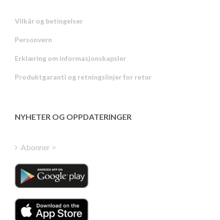
Vilkår og betingelser
Personvern
Russian
Erklæring om informasjonskapsler
Portuguese
Produktgaranti og retningslinjer for retur
Estonian
Latvian
Greek
NYHETER OG OPPDATERINGER
Finnish
Hungarian
Abonner >
Turkish
Polish
Italian
Danish