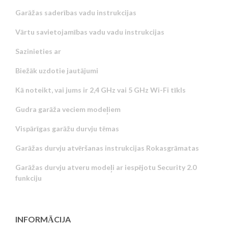
Garāžas saderības vadu instrukcijas
Vārtu savietojamības vadu vadu instrukcijas
Sazinieties ar
Biežāk uzdotie jautājumi
Kā noteikt, vai jums ir 2,4 GHz vai 5 GHz Wi-Fi tīkls
Gudra garāža veciem modeļiem
Vispārīgas garāžu durvju tēmas
Garāžas durvju atvēršanas instrukcijas Rokasgrāmatas
Garāžas durvju atveru modeļi ar iespējotu Security 2.0
funkciju
INFORMĀCIJA