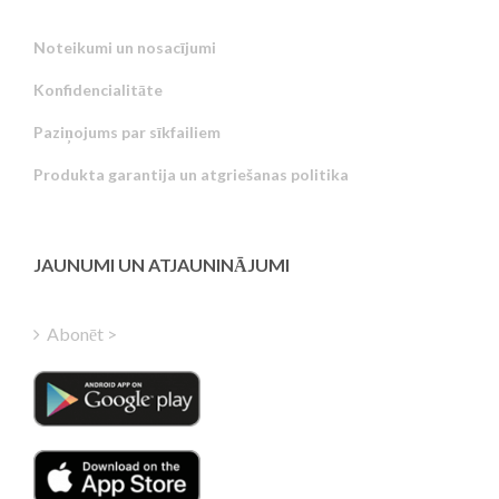
Noteikumi un nosacījumi
Konfidencialitāte
Russian
Paziņojums par sīkfailiem
Portuguese
Produkta garantija un atgriešanas politika
Estonian
Greek
Finnish
JAUNUMI UN ATJAUNINĀJUMI
Hungarian
Turkish
Abonēt >
Polish
Italian
Danish
Dutch