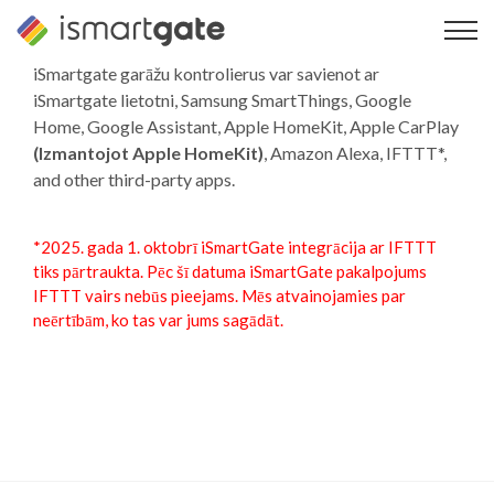
Pāriet
uz
saturu
iSmartgate garāžu kontrolierus var savienot ar
iSmartgate lietotni, Samsung SmartThings, Google
Home, Google Assistant, Apple HomeKit,
Apple CarPlay
(Izmantojot Apple HomeKit)
, Amazon Alexa, IFTTT*,
and other third-party apps.
*2025. gada 1. oktobrī iSmartGate integrācija ar IFTTT
tiks pārtraukta. Pēc šī datuma iSmartGate pakalpojums
IFTTT vairs nebūs pieejams. Mēs atvainojamies par
neērtībām, ko tas var jums sagādāt.