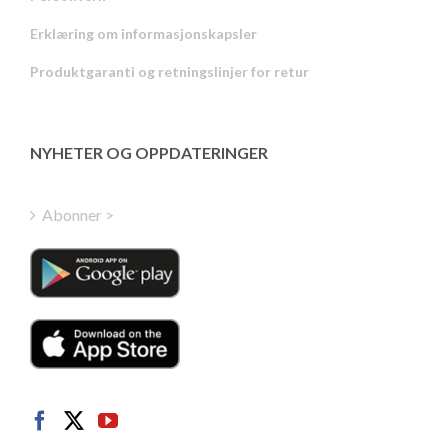
Russian
Erklæring om informasjonskapsler
Portuguese
Produktgaranti og retningslinjer for retur
Estonian
Latvian
Greek
NYHETER OG OPPDATERINGER
Finnish
Hungarian
Abonner >
Turkish
Polish
Italian
Danish
Dutch
Swedish
German