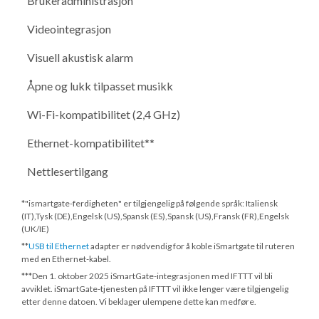
Brukeradministrasjon
Videointegrasjon
Visuell akustisk alarm
Åpne og lukk tilpasset musikk
Wi-Fi-kompatibilitet (2,4 GHz)
Ethernet-kompatibilitet**
Nettlesertilgang
*"ismartgate-ferdigheten" er tilgjengelig på følgende språk: Italiensk
(IT),Tysk (DE),Engelsk (US),Spansk (ES),Spansk (US),Fransk (FR),Engelsk
(UK/IE)
**
USB til Ethernet
adapter er nødvendig for å koble iSmartgate til ruteren
med en Ethernet-kabel.
***
Den 1. oktober 2025
iSmartGate-integrasjonen med IFTTT vil bli
avviklet. iSmartGate-tjenesten på IFTTT vil ikke lenger være tilgjengelig
etter denne datoen. Vi beklager ulempene dette kan medføre.