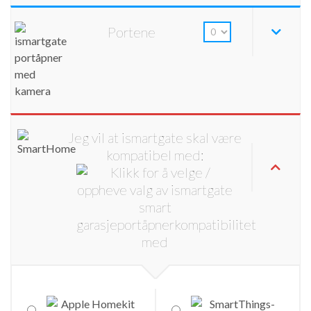
Portene
Jeg vil at ismartgate skal være
kompatibel med: