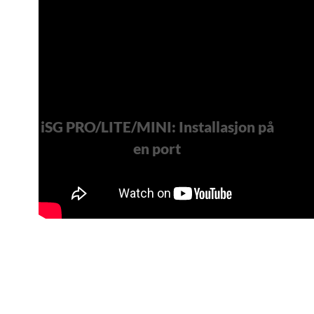
iSG PRO/LITE/MINI: Installasjon på
en port