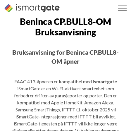
Hopp
til
innhold
Beninca CP.BULL8-OM
Bruksanvisning
Bruksanvisning for Beninca CP.BULL8-
OM åpner
FAAC 413-åpneren er kompatibel med
ismartgate
iSmartGate er en Wi-Fi-aktivert smartenhet som
forbedrer driften av garasjeporter og porter. Den er
kompatibel med Apple HomeKit, Amazon Alexa,
Samsung SmartThings, IFTTT (1. oktober 2025 vil
iSmartGate-integrasjonen med IFTTT bli avviklet.
iSmartGate-tjenesten på IFTTT vil ikke lenger være
tilgjengelig etter denne datoen. Vi beklager ulempene