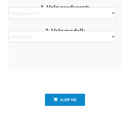
1. Velg produsent:
2. Velg modell:
KJØP NÅ