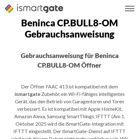
Zum
Inhalt
springen
Beninca CP.BULL8-OM
Gebrauchsanweisung
Gebrauchsanweisung für Beninca
CP.BULL8-OM Öffner
Der Öffner FAAC 413 ist kompatibel mit dem
ismartgate
Zubehör, ein Wi-Fi-fähiges intelligentes
Gerät, das den Betrieb von Garagentoren und Toren
verbessert. Es ist kompatibel mit Apple HomeKit,
Amazon Alexa, Samsung SmartThings, IFTTT (Am 1.
Oktober 2025 wird die iSmartGate-Integration mit
IFTTT eingestellt. Der iSmartGate-Dienst auf IFTTT
wird nach diesem Datum nicht mehr verfügbar sein. Wir