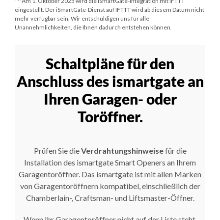
***
Am 1. Oktober 2025
wird die iSmartGate-Integration mit IFTTT
eingestellt. Der iSmartGate-Dienst auf IFTTT wird ab diesem Datum nicht
mehr verfügbar sein. Wir entschuldigen uns für alle
Unannehmlichkeiten, die Ihnen dadurch entstehen können.
Schaltpläne für den
Anschluss des ismartgate an
Ihren Garagen- oder
Toröffner.
Prüfen Sie die
Verdrahtungshinweise
für die
Installation des ismartgate Smart Openers an Ihrem
Garagentoröffner. Das ismartgate ist mit allen Marken
von Garagentoröffnern kompatibel, einschließlich der
Chamberlain-, Craftsman- und Liftsmaster-Öffner.
Wenn Ihr Garagentoröffner nicht auf der Liste steht,