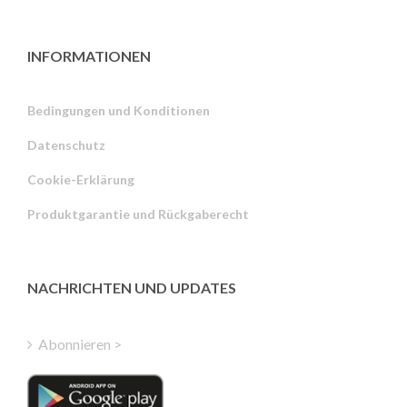
INFORMATIONEN
Bedingungen und Konditionen
Datenschutz
Russian
Cookie-Erklärung
Portuguese
Produktgarantie und Rückgaberecht
Estonian
Latvian
Greek
NACHRICHTEN UND UPDATES
Finnish
Hungarian
Abonnieren >
Turkish
Polish