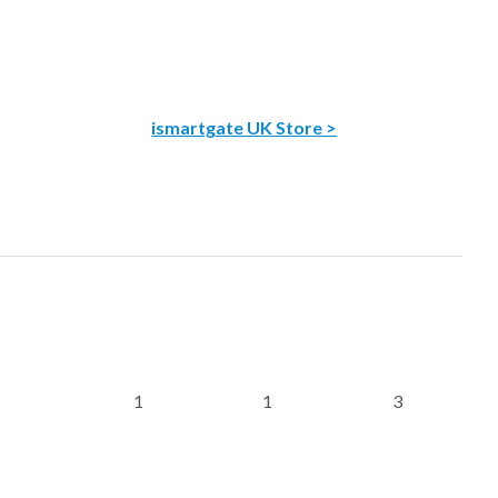
ismartgate UK Store >
1
1
3