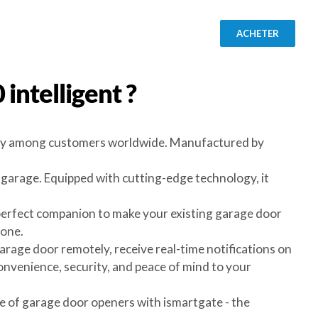
ACHETER
0
intelligent ?
rity among customers worldwide. Manufactured by
garage. Equipped with cutting-edge technology, it
perfect companion to make your existing garage door
hone.
arage door remotely, receive real-time notifications on
nvenience, security, and peace of mind to your
e of garage door openers with ismartgate - the