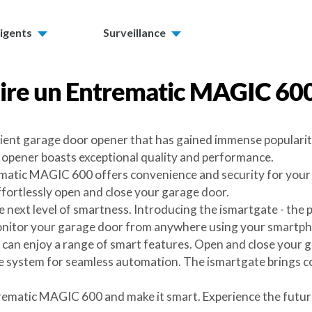
ligents
Surveillance
ire un
Entrematic MAGIC 60
ficient garage door opener that has gained immense popula
r opener boasts exceptional quality and performance.
ematic MAGIC 600 offers convenience and security for your 
fortlessly open and close your garage door.
next level of smartness. Introducing the ismartgate - the 
monitor your garage door from anywhere using your smartp
 can enjoy a range of smart features. Open and close your g
e system for seamless automation. The ismartgate brings co
rematic MAGIC 600 and make it smart. Experience the futur