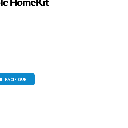
pple HomeKit
PACIFIQUE