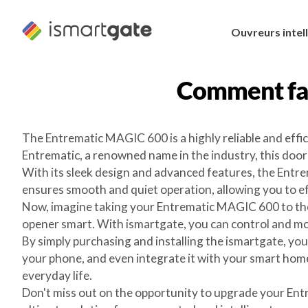
Skip
to
Ouvreurs intel
content
Comment fa
The Entrematic MAGIC 600 is a highly reliable and ef
Entrematic, a renowned name in the industry, this doo
With its sleek design and advanced features, the Entr
ensures smooth and quiet operation, allowing you to ef
Now, imagine taking your Entrematic MAGIC 600 to the 
opener smart. With ismartgate, you can control and 
By simply purchasing and installing the ismartgate, you
your phone, and even integrate it with your smart hom
everyday life.
Don't miss out on the opportunity to upgrade your Ent