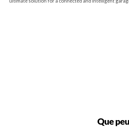
ultimate solution for a connected and intelligent garag
Que peut