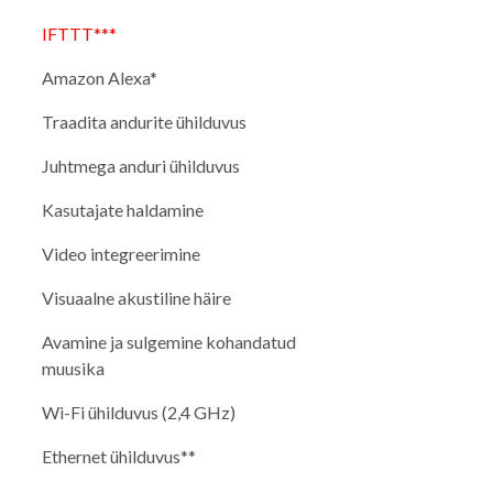
IFTTT***
Amazon Alexa*
Traadita andurite ühilduvus
Juhtmega anduri ühilduvus
Kasutajate haldamine
Video integreerimine
Visuaalne akustiline häire
Avamine ja sulgemine kohandatud
muusika
Wi-Fi ühilduvus (2,4 GHz)
Ethernet ühilduvus**