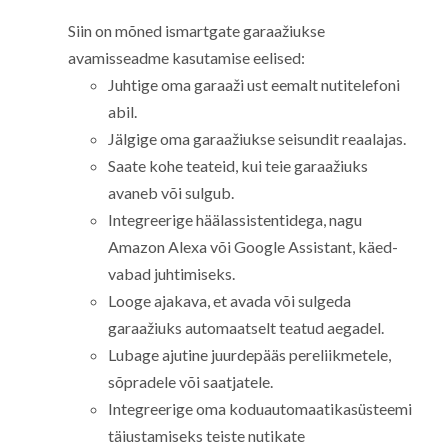
Siin on mõned ismartgate garaažiukse
avamisseadme kasutamise eelised:
Juhtige oma garaaži ust eemalt nutitelefoni
abil.
Jälgige oma garaažiukse seisundit reaalajas.
Saate kohe teateid, kui teie garaažiuks
avaneb või sulgub.
Integreerige häälassistentidega, nagu
Amazon Alexa või Google Assistant, käed-
vabad juhtimiseks.
Looge ajakava, et avada või sulgeda
garaažiuks automaatselt teatud aegadel.
Lubage ajutine juurdepääs pereliikmetele,
sõpradele või saatjatele.
Integreerige oma koduautomaatikasüsteemi
täiustamiseks teiste nutikate