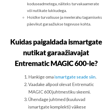
koduseadmetega, näiteks turvakaamerate
või nutikate lukkudega.
Hoidke turvalisuse ja meelerahu tagamiseks
päevikut garaažiukse tegevuse kohta.
Kuidas paigaldada ismartgate
nutikat garaažiavajat
Entrematic MAGIC 600-le?
Hankige oma
ismartgate seade siin
.
Vaadake allpool olevat Entrematic
MAGIC 600 juhtmestiku skeemi.
Ühendage juhtmed (kuuluvad
ismartgate komplekti) väikese