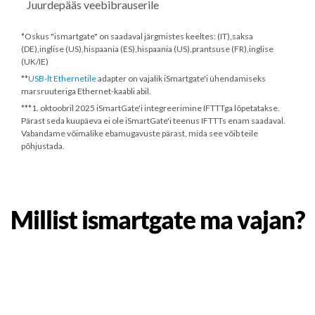
Juurdepääs veebibrauserile
*Oskus "ismartgate" on saadaval järgmistes keeltes: (IT),saksa
(DE),inglise (US),hispaania (ES),hispaania (US),prantsuse (FR),inglise
(UK/IE)
**
USB-lt Ethernetile
adapter on vajalik iSmartgate'i ühendamiseks
marsruuteriga Ethernet-kaabli abil.
***
1. oktoobril 2025
iSmartGate'i integreerimine IFTTTga lõpetatakse.
Pärast seda kuupäeva ei ole iSmartGate'i teenus IFTTTs enam saadaval.
Vabandame võimalike ebamugavuste pärast, mida see võib teile
põhjustada.
Millist ismartgate ma vajan?