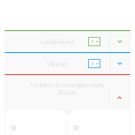
Garaažiuksed
Väravad
Ma tahan, et ismartgate oleks
ühilduv: