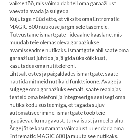
vaikse töö, mis võimaldab teil oma garaaži ust
vaevata avada ja sulgeda.
Kujutage nüüd ette, et viiksite oma Entrematic
MAGIC 600 nutikuse järgmisele tasemele.
Tutvustame ismartgate - ideaalne kaaslane, mis
muudab teie olemasoleva garaažiukse
avamisseadme nutikaks. ismartgate abil saate oma
garaaži ust juhtida ja jälgida ükskõik kust,
kasutades oma nutitelefoni.
Lihtsalt ostes ja paigaldades ismartgate, saate
nautida mitmeid nutikaid funktsioone. Avage ja
sulgege oma garaažiuks eemalt, saate reaalajas
teateid oma telefoni ja integreerige see isegi oma
nutika kodu süsteemiga, et tagada sujuv
automatiseerimine. ismartgate toob teie
igapäevaellu mugavust, turvalisust ja meelerahu.
Ärge jätke kasutamata võimalust uuendada oma
Entrematic MAGIC 600 ja muuta see nutikaks.