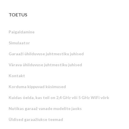
TOETUS
Paigaldamine
Simulaator
Garaaži ühilduvuse juhtmestiku juhised
Värava ühilduvuse juhtmestiku juhised
Kontakt
Korduma kippuvad küsimused
Kuidas öelda, kas teil on 2,4 GHz või 5 GHz WiFi võrk
Nutikas garaaž vanade mudelite jaoks
Üldised garaažiukse teemad