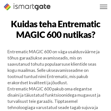
Skip
to
content
Kuidas teha
Entrematic
MAGIC 600
nutikas?
Entrematic MAGIC 600 on väga usaldusväärne ja
tõhus garaažiukse avamisseadis, mis on
saavutanud tohutu populaarsuse klientide seas
kogu maailmas. Selle ukseavamisseadme on
tootnud tuntud nimi Entrematic, mis pakub
erakordset kvaliteeti ja jõudlust.
Entrematic MAGIC 600 pakub oma elegantse
disaini ja täiustatud funktsioonidega mugavust ja
turvalisust teie garaažis. Tipptasemel
tehnoloogiaga varustatud seade tagab sujuva ja