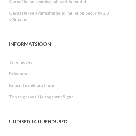
Garaažiukse avamise juhised Juhendid
Garaažiukse avamismudelid, millel on Security 2.0
võimalus
INFORMATSIOON
Tingimused
Privaatsus
Russian
Küpsiste deklaratsioon
Portuguese
Toote garantii ja tagastusõigus
Latvian
Greek
Finnish
UUDISED JA UUENDUSED
Hungarian