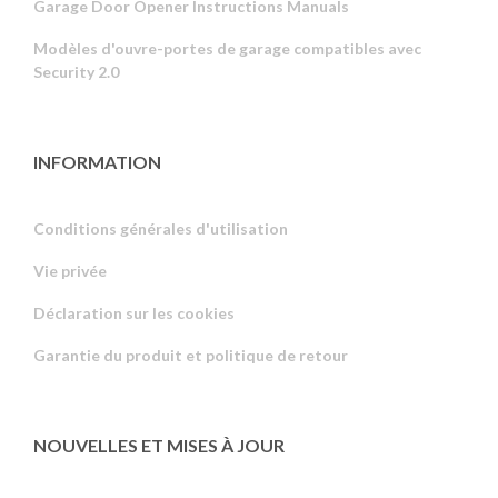
Garage Door Opener Instructions Manuals
Modèles d'ouvre-portes de garage compatibles avec
Security 2.0
INFORMATION
Conditions générales d'utilisation
Vie privée
Russian
Déclaration sur les cookies
Portuguese
Garantie du produit et politique de retour
Estonian
Latvian
Greek
NOUVELLES ET MISES À JOUR
Finnish