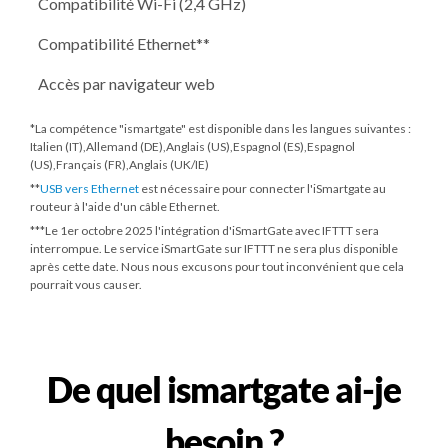
Compatibilité Wi-Fi (2,4 GHz)
Compatibilité Ethernet**
Accès par navigateur web
*La compétence "ismartgate" est disponible dans les langues suivantes :
Italien (IT),Allemand (DE),Anglais (US),Espagnol (ES),Espagnol
(US),Français (FR),Anglais (UK/IE)
**
USB vers Ethernet
est nécessaire pour connecter l'iSmartgate au
routeur à l'aide d'un câble Ethernet.
***
Le 1er octobre 2025
l'intégration d'iSmartGate avec IFTTT sera
interrompue. Le service iSmartGate sur IFTTT ne sera plus disponible
après cette date. Nous nous excusons pour tout inconvénient que cela
pourrait vous causer.
De quel ismartgate ai-je
besoin ?