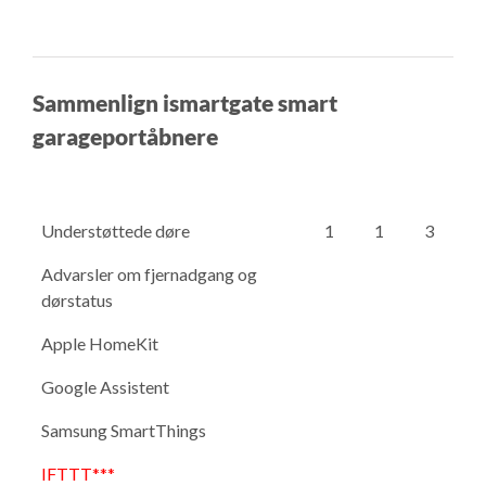
Sammenlign ismartgate smart
garageportåbnere
Understøttede døre
1
1
3
Advarsler om fjernadgang og
dørstatus
Apple HomeKit
Google Assistent
Samsung SmartThings
IFTTT***