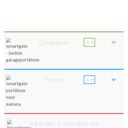
Garageporte
Portene
Jeg ønsker, at ismartgate skal