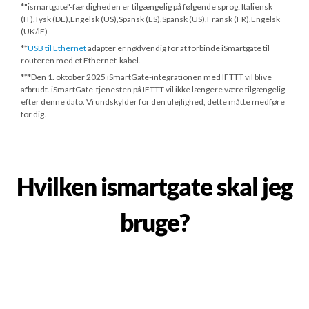
*"ismartgate"-færdigheden er tilgængelig på følgende sprog: Italiensk
(IT),Tysk (DE),Engelsk (US),Spansk (ES),Spansk (US),Fransk (FR),Engelsk
(UK/IE)
**
USB til Ethernet
adapter er nødvendig for at forbinde iSmartgate til
routeren med et Ethernet-kabel.
***
Den 1. oktober 2025
iSmartGate-integrationen med IFTTT vil blive
afbrudt. iSmartGate-tjenesten på IFTTT vil ikke længere være tilgængelig
efter denne dato. Vi undskylder for den ulejlighed, dette måtte medføre
for dig.
Hvilken ismartgate skal jeg
bruge?