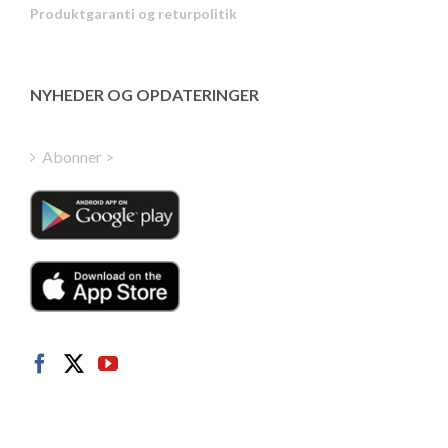
Produktgaranti og returpolitik
Estonian
Latvian
Greek
NYHEDER OG OPDATERINGER
Finnish
Hungarian
Abonner >
Turkish
Polish
Italian
Dutch
Swedish
Norwegian
German
French