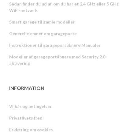
Sådan finder du ud af, om du har et 2,4 GHz eller 5 GHz
WiFi-netværk
Smart garage til gamle modeller
Generelle emner om garageporte
Instruktioner til garageportåbnere Manualer
Modeller af garageportåbnere med Security 2.0-
aktivering
INFORMATION
Vilkår og betingelser
Privatlivets fred
Russian
Erklæring om cookies
Portuguese