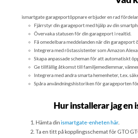
ismartgate garageportöppnare erbjuder en rad fördelar
Fjärrstyr din garageport med hjälp av din smartph
Övervaka statusen för din garageport i realtid.
Få omedelbara meddelanden när din garageport öp
Integrera med röstassistenter som Amazon Alexa e
Skapa anpassade scheman för att automatiskt öppn
Ge tillfällig åtkomst till familjemedlemmar, vänner
Integrera med andra smarta hemenheter, t.ex. säk
Spåra användningshistoriken för garageporten för 
Hur installerar jag e
Hämta din
ismartgate-enheten här
.
Ta en titt på kopplingsschemat för GTO 