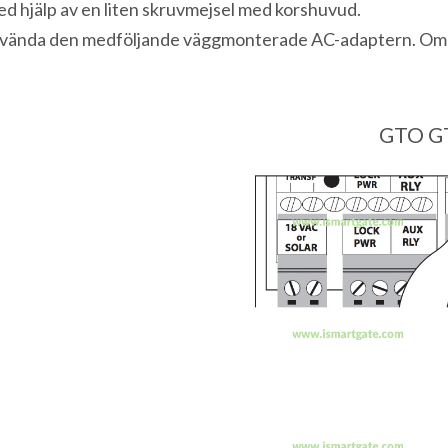
med hjälp av en liten skruvmejsel med korshuvud.
använda den medföljande väggmonterade AC-adaptern. Om d
GTO GT