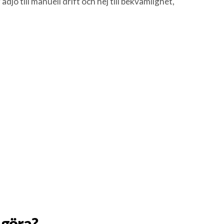
till manuell drift och hej till bekvämlighet,
 göra?