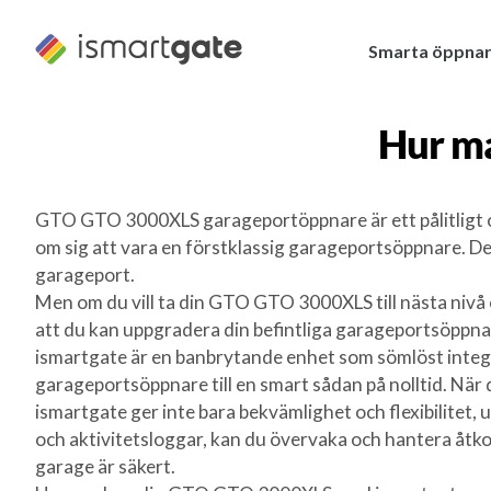
Hoppa
till
Smarta öppna
innehåll
Hur m
GTO GTO 3000XLS garageportöppnare är ett pålitligt o
om sig att vara en förstklassig garageportsöppnare. Den
garageport.
Men om du vill ta din GTO GTO 3000XLS till nästa nivå 
att du kan uppgradera din befintliga garageportsöppna
ismartgate är en banbrytande enhet som sömlöst integ
garageportsöppnare till en smart sådan på nolltid. När d
ismartgate ger inte bara bekvämlighet och flexibilitet
och aktivitetsloggar, kan du övervaka och hantera åtko
garage är säkert.