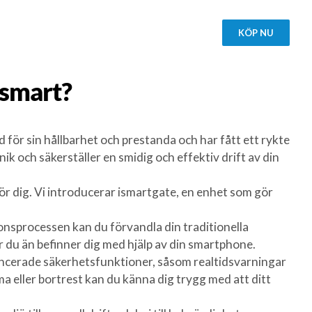
KÖP NU
smart?
r sin hållbarhet och prestanda och har fått ett rykte
k och säkerställer en smidig och effektiv drift av din
ör dig. Vi introducerar ismartgate, en enhet som gör
nsprocessen kan du förvandla din traditionella
ar du än befinner dig med hjälp av din smartphone.
avancerade säkerhetsfunktioner, såsom realtidsvarningar
a eller bortrest kan du känna dig trygg med att ditt