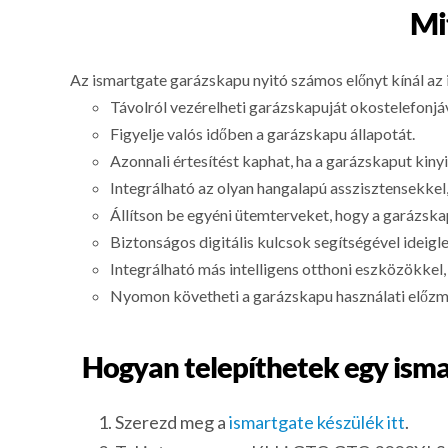
Mi
Az ismartgate garázskapu nyitó számos előnyt kínál az 
Távolról vezérelheti garázskapuját okostelefonjáv
Figyelje valós időben a garázskapu állapotát.
Azonnali értesítést kaphat, ha a garázskaput kiny
Integrálható az olyan hangalapú asszisztensekkel
Állítson be egyéni ütemterveket, hogy a garázsk
Biztonságos digitális kulcsok segítségével ideig
Integrálható más intelligens otthoni eszközökkel
Nyomon követheti a garázskapu használati előzmé
Hogyan telepíthetek egy isma
Szerezd meg a
ismartgate készülék itt
.