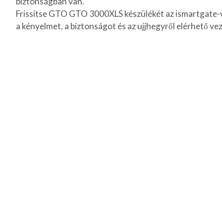
biztonságban van.
Frissítse GTO GTO 3000XLS készülékét az ismartgate-ve
a kényelmet, a biztonságot és az ujjhegyről elérhető vez