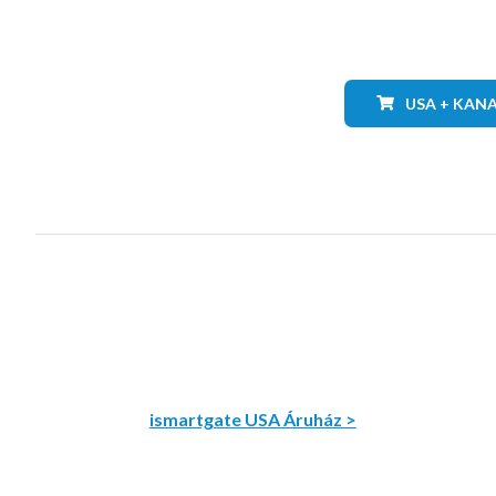
USA + KAN
ismartgate USA Áruház >