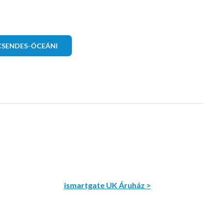
CSENDES-ÓCEÁNI
ismartgate UK Áruház >