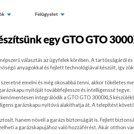
tók
Felügyelet
észítsünk egy
GTO GTO 3000
pszerű választás az ügyfelek körében. A tartósságáról é
nőségű anyagokkal és fejlett technológiával készült, így z
zeretné emelni és még okosabbá tenni, akkor tökéletes me
arázskapu nyitóját továbbfejlessze és intelligenssé tegye.
ökkenőmentesen integrálódik a GTO GTO 3000XLS készülékb
ligens garázskapu nyitóvá alakíthatja át. A telepítést köve
ít, hanem növeli a garázs biztonságát is. Fejlett biztonsági
elheti a garázskapujához való hozzáférést. Akár otthon van