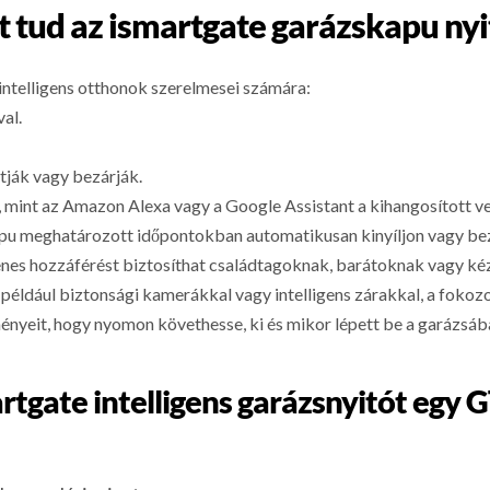
t tud az ismartgate garázskapu nyi
intelligens otthonok szerelmesei számára:
al.
itják vagy bezárják.
, mint az Amazon Alexa vagy a Google Assistant a kihangosított v
apu meghatározott időpontokban automatikusan kinyíljon vagy be
lenes hozzáférést biztosíthat családtagoknak, barátoknak vagy k
, például biztonsági kamerákkal vagy intelligens zárakkal, a foko
nyeit, hogy nyomon követhesse, ki és mikor lépett be a garázsáb
rtgate intelligens garázsnyitót eg