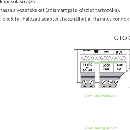
apcsolási rajzot.
tassa a vezetékeket (az ismartgate készlet tartozéka).
lékelt fali hálózati adaptert használhatja. Ha nincs konnek
GTO G