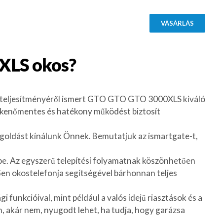
VÁSÁRLÁS
XLS
okos?
s teljesítményéről ismert GTO GTO GTO 3000XLS kiváló
ökkenőmentes és hatékony működést biztosít
goldást kínálunk Önnek. Bemutatjuk az ismartgate-t,
e. Az egyszerű telepítési folyamatnak köszönhetően
tően okostelefonja segítségével bárhonnan teljes
 funkcióival, mint például a valós idejű riasztások és a
, akár nem, nyugodt lehet, ha tudja, hogy garázsa