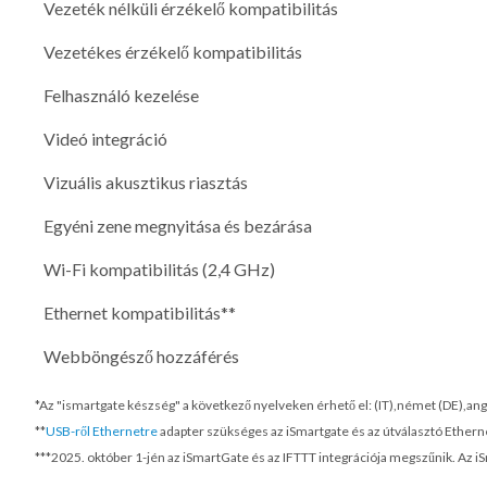
Vezeték nélküli érzékelő kompatibilitás
Vezetékes érzékelő kompatibilitás
Felhasználó kezelése
Videó integráció
Vizuális akusztikus riasztás
Egyéni zene megnyitása és bezárása
Wi-Fi kompatibilitás (2,4 GHz)
Ethernet kompatibilitás**
Webböngésző hozzáférés
*Az "ismartgate készség" a következő nyelveken érhető el: (IT),német (DE),ango
**
USB-ről Ethernetre
adapter szükséges az iSmartgate és az útválasztó Ethern
***
2025. október 1-jén
az iSmartGate és az IFTTT integrációja megszűnik. Az i