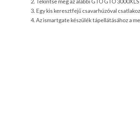
Tekintse meg az alábbi GTO GTO 3000XLS k
Egy kis keresztfejű csavarhúzóval csatlakoz
Az ismartgate készülék tápellátásához a mel