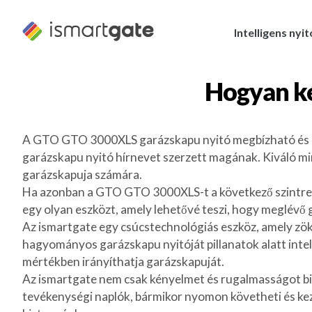
Ugrás
a
Intelligens nyi
tartalomra
Hogyan k
A GTO GTO 3000XLS garázskapu nyitó megbízható és né
garázskapu nyitó hírnevet szerzett magának. Kiváló mi
garázskapuja számára.
Ha azonban a GTO GTO 3000XLS-t a következő szintre s
egy olyan eszközt, amely lehetővé teszi, hogy meglévő g
Az ismartgate egy csúcstechnológiás eszköz, amely z
hagyományos garázskapu nyitóját pillanatok alatt intel
mértékben irányíthatja garázskapuját.
Az ismartgate nem csak kényelmet és rugalmasságot biztos
tevékenységi naplók, bármikor nyomon követheti és kez