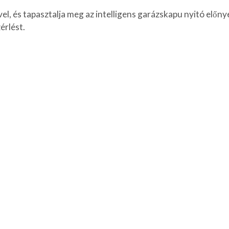
l, és tapasztalja meg az intelligens garázskapu nyitó előny
érlést.