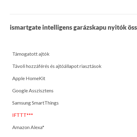
ismartgate intelligens garázskapu nyitók ös
Támogatott ajtók
Távoli hozzáférés és ajtóállapot riasztások
Apple HomeKit
Google Asszisztens
Samsung SmartThings
IFTTT***
Amazon Alexa*