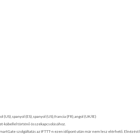
l (US),spanyol (ES),spanyol (US),francia (FR),angol (UK/IE)
et-kábellel történő összekapcsolásához.
SmartGate szolgáltatás az IFTTT-n ezen időpont után már nem lesz elérhető. Elnézést