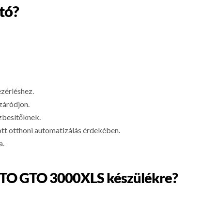
tó?
ezérléshez.
záródjon.
ézbesítőknek.
zott otthoni automatizálás érdekében.
a.
y GTO GTO 3000XLS készülékre?