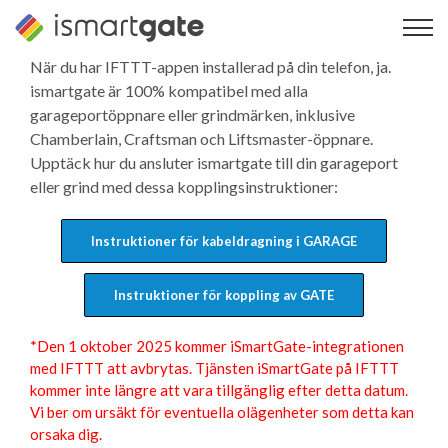
Hoppa
till
innehåll
När du har IFTTT-appen installerad på din telefon, ja.
ismartgate är 100% kompatibel med alla
garageportöppnare eller grindmärken, inklusive
Chamberlain, Craftsman och Liftsmaster-öppnare.
Upptäck hur du ansluter ismartgate till din garageport
eller grind med dessa kopplingsinstruktioner:
Instruktioner för kabeldragning i GARAGE
Instruktioner för koppling av GATE
*Den 1 oktober 2025 kommer iSmartGate-integrationen
med IFTTT att avbrytas. Tjänsten iSmartGate på IFTTT
kommer inte längre att vara tillgänglig efter detta datum.
Vi ber om ursäkt för eventuella olägenheter som detta kan
orsaka dig.