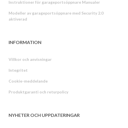
Instruktioner för garageportsöppnare Manualer
Modeller av garageportsöppnare med Security 2.0
aktiverad
INFORMATION
Villkor och anvisningar
Integritet
Russian
Cookie-meddelande
Portuguese
Produktgaranti och returpolicy
Estonian
Latvian
Greek
NYHETER OCH UPPDATERINGAR
Finnish