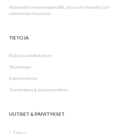
Autotallin ovenavaajamallit, joissa on Security 2.0 -
ominaisuus käytössä
TIETOJA
Ehdot ja edellytykset
Yksityisyys
Russian
Evästeseloste
Portuguese
Tuotetakuu & palautusoikeus
Estonian
Latvian
Greek
UUTISET & PÄIVITYKSET
Hungarian
Turkish
Tilaa >