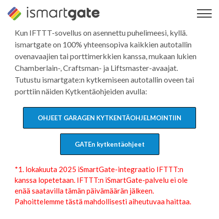
Siirry
sisältöön
Kun IFTTT-sovellus on asennettu puhelimeesi, kyllä.
ismartgate on 100% yhteensopiva kaikkien autotallin
ovenavaajien tai porttimerkkien kanssa, mukaan lukien
Chamberlain-, Craftsman- ja Liftsmaster-avaajat.
Tutustu ismartgate:n kytkemiseen autotallin oveen tai
porttiin näiden Kytkentäohjeiden avulla:
OHJEET GARAGEN KYTKENTÄOHJELMOINTIIN
GATEn kytkentäohjeet
*1. lokakuuta 2025 iSmartGate-integraatio IFTTT:n
kanssa lopetetaan. IFTTT:n iSmartGate-palvelu ei ole
enää saatavilla tämän päivämäärän jälkeen.
Pahoittelemme tästä mahdollisesti aiheutuvaa haittaa.