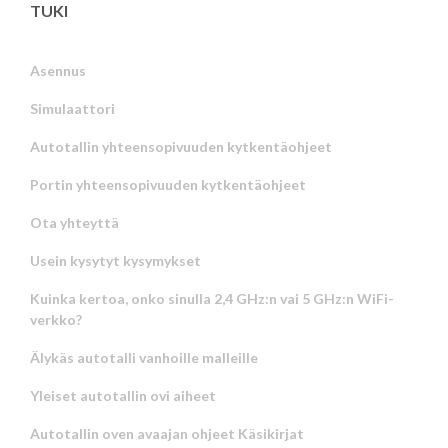
TUKI
Asennus
Simulaattori
Autotallin yhteensopivuuden kytkentäohjeet
Portin yhteensopivuuden kytkentäohjeet
Ota yhteyttä
Usein kysytyt kysymykset
Kuinka kertoa, onko sinulla 2,4 GHz:n vai 5 GHz:n WiFi-
verkko?
Älykäs autotalli vanhoille malleille
Yleiset autotallin ovi aiheet
Autotallin oven avaajan ohjeet Käsikirjat