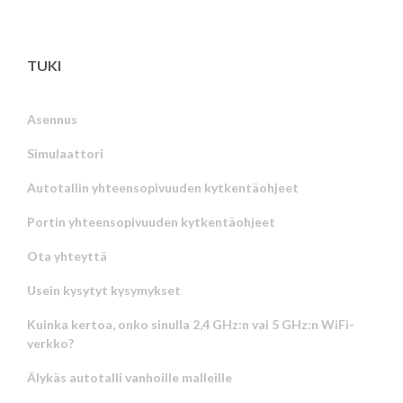
TUKI
Asennus
Simulaattori
Autotallin yhteensopivuuden kytkentäohjeet
Portin yhteensopivuuden kytkentäohjeet
Ota yhteyttä
Usein kysytyt kysymykset
Kuinka kertoa, onko sinulla 2,4 GHz:n vai 5 GHz:n WiFi-
verkko?
Älykäs autotalli vanhoille malleille