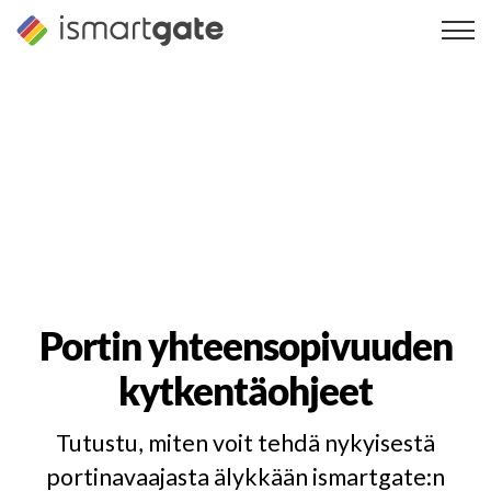
Siirry
sisältöön
Portin yhteensopivuuden
kytkentäohjeet
Tutustu, miten voit tehdä nykyisestä
portinavaajasta älykkään ismartgate:n