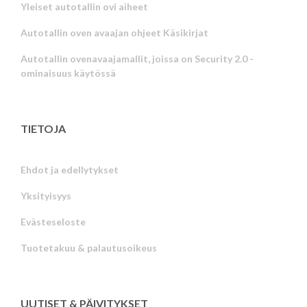
Yleiset autotallin ovi aiheet
Autotallin oven avaajan ohjeet Käsikirjat
Autotallin ovenavaajamallit, joissa on Security 2.0 -
ominaisuus käytössä
TIETOJA
Ehdot ja edellytykset
Yksityisyys
Russian
Evästeseloste
Portuguese
Tuotetakuu & palautusoikeus
Estonian
Latvian
Greek
UUTISET & PÄIVITYKSET