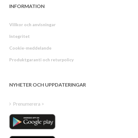
INFORMATION
Villkor och anvisningar
Integritet
Russian
Cookie-meddelande
Portuguese
Produktgaranti och returpolicy
Estonian
Latvian
Greek
NYHETER OCH UPPDATERINGAR
Finnish
Hungarian
Prenumerera >
Turkish
Polish
Italian