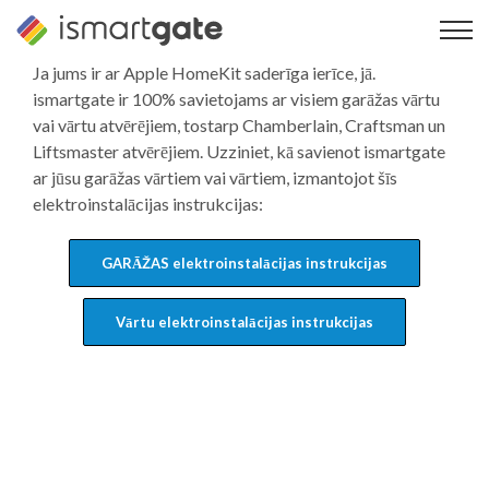
Pāriet
uz
saturu
Ja jums ir ar Apple HomeKit saderīga ierīce, jā.
ismartgate ir 100% savietojams ar visiem garāžas vārtu
vai vārtu atvērējiem, tostarp Chamberlain, Craftsman un
Liftsmaster atvērējiem. Uzziniet, kā savienot ismartgate
ar jūsu garāžas vārtiem vai vārtiem, izmantojot šīs
elektroinstalācijas instrukcijas:
GARĀŽAS elektroinstalācijas instrukcijas
Vārtu elektroinstalācijas instrukcijas