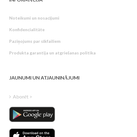
Noteikumi un nosacījumi
Konfidencialitāte
Russian
Paziņojums par sīkfailiem
Portuguese
Produkta garantija un atgriešanas politika
Estonian
Greek
Finnish
JAUNUMI UN ATJAUNINĀJUMI
Hungarian
Turkish
Abonēt >
Polish
Italian
Danish
Dutch