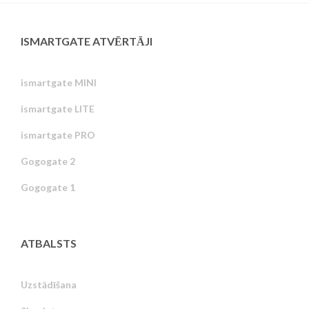
ISMARTGATE ATVĒRTĀJI
ismartgate MINI
ismartgate LITE
ismartgate PRO
Gogogate 2
Gogogate 1
ATBALSTS
Uzstādīšana