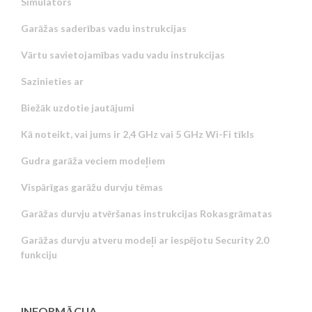
Simulators
Garāžas saderības vadu instrukcijas
Vārtu savietojamības vadu vadu instrukcijas
Sazinieties ar
Biežāk uzdotie jautājumi
Kā noteikt, vai jums ir 2,4 GHz vai 5 GHz Wi-Fi tīkls
Gudra garāža veciem modeļiem
Vispārīgas garāžu durvju tēmas
Garāžas durvju atvēršanas instrukcijas Rokasgrāmatas
Garāžas durvju atveru modeļi ar iespējotu Security 2.0
funkciju
INFORMĀCIJA