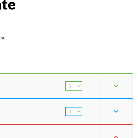
ate
mu.