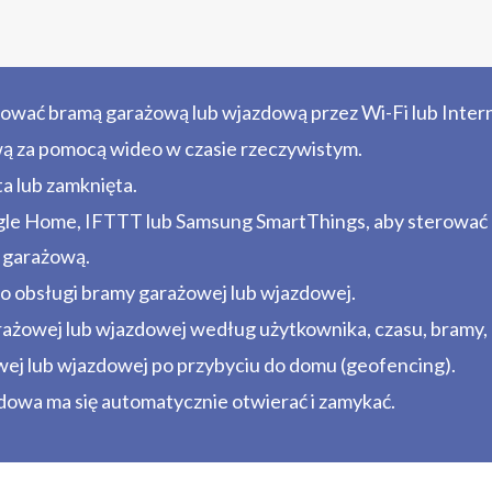
ować bramą garażową lub wjazdową przez Wi-Fi lub Intern
ą za pomocą wideo w czasie rzeczywistym.
a lub zamknięta.
gle Home, IFTTT lub Samsung SmartThings, aby sterować
ę garażową.
do obsługi bramy garażowej lub wjazdowej.
żowej lub wjazdowej według użytkownika, czasu, bramy, a 
j lub wjazdowej po przybyciu do domu (geofencing).
dowa ma się automatycznie otwierać i zamykać.