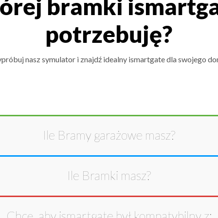
órej bramki ismartg
potrzebuję?
próbuj nasz symulator i znajdź idealny ismartgate dla swojego do
Ile
Bramy garażowe
masz?
Ile
Bramki
masz?
Chcę, aby ismartgate był kompatybilny z: