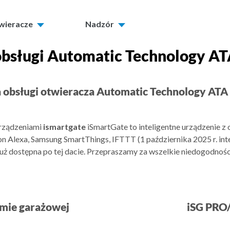
twieracze
Nadzór
 obsługi Automatic Technology AT
a obsługi otwieracza Automatic Technology ATA
urządzeniami
ismartgate
iSmartGate to inteligentne urządzenie z
 Alexa, Samsung SmartThings, IFTTT (1 października 2025 r. int
uż dostępna po tej dacie. Przepraszamy za wszelkie niedogodnoś
amie garażowej
iSG PRO/