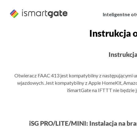
Przejdź
do
Inteligentne o
treści
Instrukcja
Instrukcj
Otwieracz FAAC 413 jest kompatybilny z następującymi 
wjazdowych. Jest kompatybilny z Apple HomeKit, Amazon
iSmartGate na IFTTT nie będzie j
iSG PRO/LITE/MINI: Instalacja na br