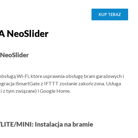
KUP TERAZ
A NeoSlider
 NeoSlider
 obsługą Wi-Fi, które usprawnia obsługę bram garażowych i
egracja iSmartGate z IFTTT zostanie zakończona. Usługa
ci z tym związane) i Google Home.
LITE/MINI: Instalacja na bramie