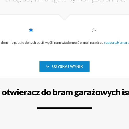
j dom nie pasuje do tych opcji, wyślij nam wiadomość e-mail na adres
support@ismart
UZYSKAJ WYNIK
i otwieracz do bram garażowych i