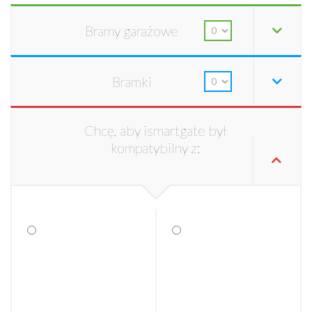
Bramy garażowe
Bramki
Chcę, aby ismartgate był
kompatybilny z: