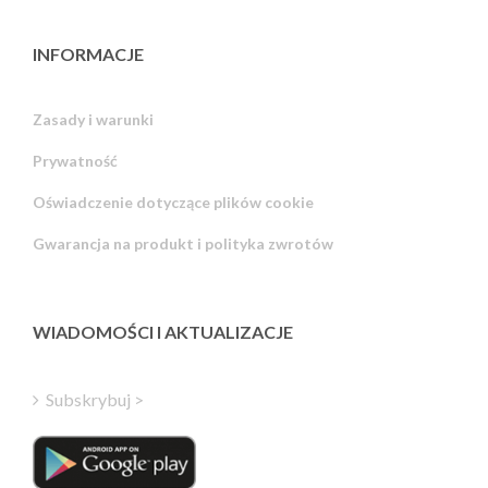
INFORMACJE
Zasady i warunki
Prywatność
Russian
Oświadczenie dotyczące plików cookie
Portuguese
Gwarancja na produkt i polityka zwrotów
Estonian
Latvian
Greek
WIADOMOŚCI I AKTUALIZACJE
Finnish
Hungarian
Subskrybuj >
Turkish
Italian