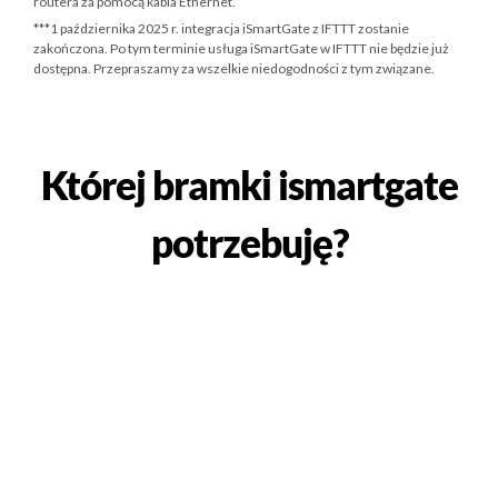
routera za pomocą kabla Ethernet.
***
1 października 2025 r.
integracja iSmartGate z IFTTT zostanie
zakończona. Po tym terminie usługa iSmartGate w IFTTT nie będzie już
dostępna. Przepraszamy za wszelkie niedogodności z tym związane.
Której bramki ismartgate
potrzebuję?