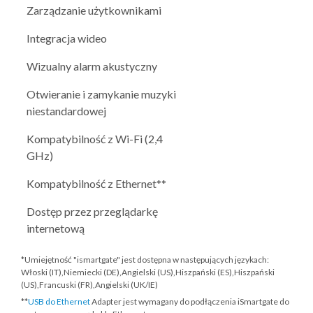
Zarządzanie użytkownikami
Integracja wideo
Wizualny alarm akustyczny
Otwieranie i zamykanie muzyki
niestandardowej
Kompatybilność z Wi-Fi (2,4
GHz)
Kompatybilność z Ethernet**
Dostęp przez przeglądarkę
internetową
*Umiejętność "ismartgate" jest dostępna w następujących językach:
Włoski (IT),Niemiecki (DE),Angielski (US),Hiszpański (ES),Hiszpański
(US),Francuski (FR),Angielski (UK/IE)
**
USB do Ethernet
Adapter jest wymagany do podłączenia iSmartgate do