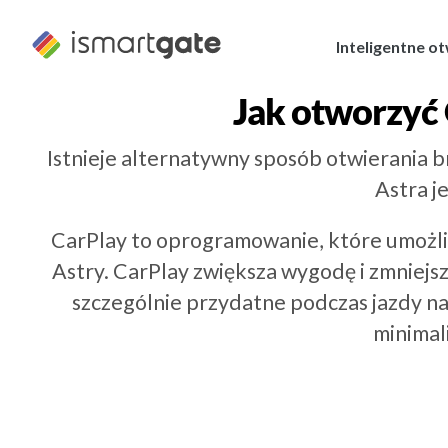
Przejdź
do
Inteligentne o
treści
Jak otworzyć
Istnieje alternatywny sposób otwierania 
Astra j
CarPlay to oprogramowanie, które umoż
Astry. CarPlay zwiększa wygodę i zmniejs
szczególnie przydatne podczas jazdy 
minimal