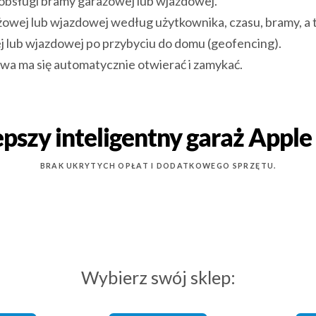
 obsługi bramy garażowej lub wjazdowej.
wej lub wjazdowej według użytkownika, czasu, bramy, a ta
lub wjazdowej po przybyciu do domu (geofencing).
wa ma się automatycznie otwierać i zamykać.
epszy inteligentny garaż Appl
BRAK UKRYTYCH OPŁAT I DODATKOWEGO SPRZĘTU.
Wybierz swój sklep: