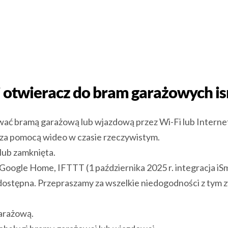
i otwieracz do bram garażowych i
ać bramą garażową lub wjazdową przez Wi-Fi lub Interne
za pomocą wideo w czasie rzeczywistym.
lub zamknięta.
Google Home, IFTTT (1 października 2025 r. integracja iS
dostępna. Przepraszamy za wszelkie niedogodności z tym 
garażową.