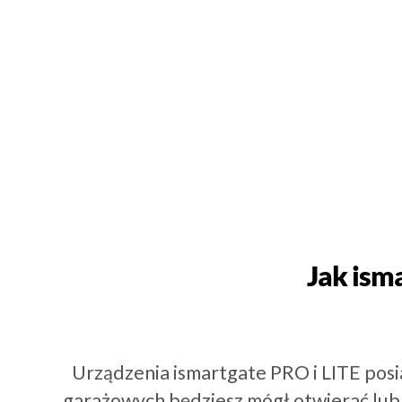
Jak ism
Urządzenia ismartgate PRO i LITE posi
garażowych będziesz mógł otwierać lub