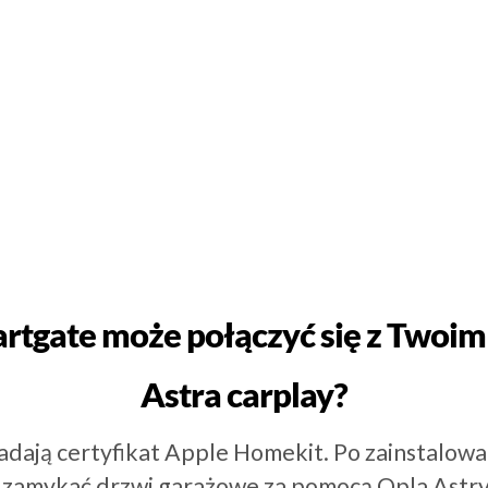
artgate może połączyć się z Twoi
Astra carplay?
adają certyfikat Apple Homekit. Po zainstalowa
 zamykać drzwi garażowe za pomocą Opla Astry,