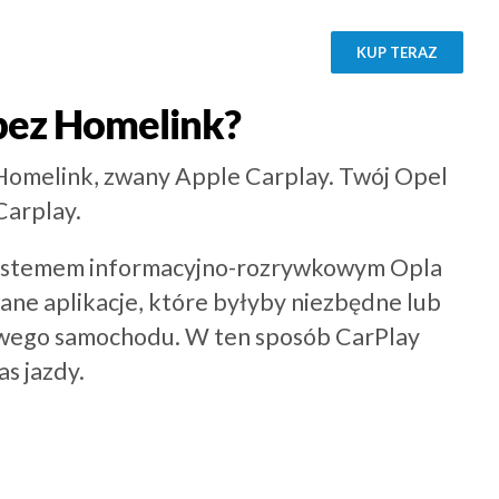
KUP TERAZ
bez Homelink?
 Homelink, zwany Apple Carplay. Twój Opel
Carplay.
systemem informacyjno-rozrywkowym Opla
ane aplikacje, które byłyby niezbędne lub
owego samochodu. W ten sposób CarPlay
s jazdy.