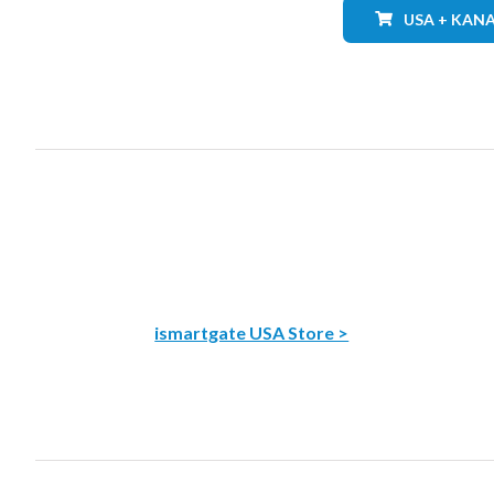
USA + KAN
ismartgate USA Store >