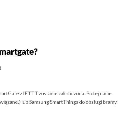
smartgate?
t.
martGate z IFTTT zostanie zakończona. Po tej dacie
związane.) lub Samsung SmartThings do obsługi bramy