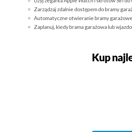
Użyj zegarka Apple Watch i skrótów Siri do
Zarządzaj zdalnie dostępem do bramy garażo
Automatyczne otwieranie bramy garażowej 
Zaplanuj, kiedy brama garażowa lub wjazdo
Kup najl