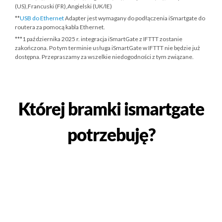
(US),Francuski (FR),Angielski (UK/IE)
**
USB do Ethernet
Adapter jest wymagany do podłączenia iSmartgate do
routera za pomocą kabla Ethernet.
***
1 października 2025 r.
integracja iSmartGate z IFTTT zostanie
zakończona. Po tym terminie usługa iSmartGate w IFTTT nie będzie już
dostępna. Przepraszamy za wszelkie niedogodności z tym związane.
Której bramki ismartgate
potrzebuję?