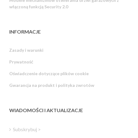
Modele mechanizmów otwierania drzwi garażowych z
włączoną funkcją Security 2.0
INFORMACJE
Zasady i warunki
Prywatność
Russian
Oświadczenie dotyczące plików cookie
Portuguese
Gwarancja na produkt i polityka zwrotów
Estonian
Latvian
Greek
WIADOMOŚCI I AKTUALIZACJE
Finnish
Hungarian
Subskrybuj >