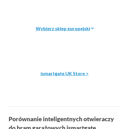
ismartgate UK Store >
Porównanie inteligentnych otwieraczy
do bram garażowych ismartgate