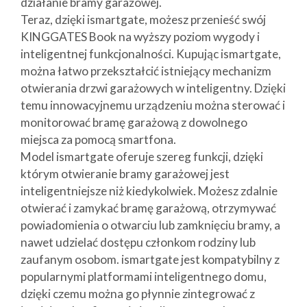
działanie bramy garażowej.
Teraz, dzięki ismartgate, możesz przenieść swój
KINGGATES Book na wyższy poziom wygody i
inteligentnej funkcjonalności. Kupując ismartgate,
można łatwo przekształcić istniejący mechanizm
otwierania drzwi garażowych w inteligentny. Dzięki
temu innowacyjnemu urządzeniu można sterować i
monitorować bramę garażową z dowolnego
miejsca za pomocą smartfona.
Model ismartgate oferuje szereg funkcji, dzięki
którym otwieranie bramy garażowej jest
inteligentniejsze niż kiedykolwiek. Możesz zdalnie
otwierać i zamykać bramę garażową, otrzymywać
powiadomienia o otwarciu lub zamknięciu bramy, a
nawet udzielać dostępu członkom rodziny lub
zaufanym osobom. ismartgate jest kompatybilny z
popularnymi platformami inteligentnego domu,
dzięki czemu można go płynnie zintegrować z