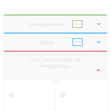
Bramy garażowe
Bramki
Chcę, aby ismartgate był
kompatybilny z: