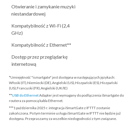
Otwieranie i zamykanie muzyki
niestandardowej
Kompatybilność z Wi-Fi (2,4
GHz)
Kompatybilność z Ethernet**
Dostęp przez przeglądarkę
internetową
*Umiejętność "ismartgate" jest dostępna w następujących językach:
Włoski (IT),Niemiecki (DE),Angielski (US),Hiszpański (ES),Hiszpański
(US),Francuski (FR),Angielski (UK/IE)
**
USB do Ethernet
Adapter jest wymagany do podłączenia iSmartgate do
routera za pomocą kabla Ethernet.
***
1 października 2025 r.
integracja iSmartGate z IFTTT zostanie
zakończona. Po tym terminie usługa iSmartGate w IFTTT nie będzie już
dostępna. Przepraszamy za wszelkie niedogodności z tym związane.