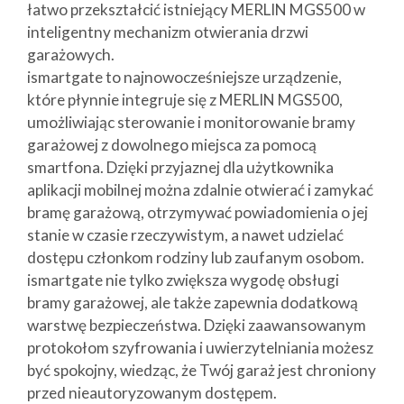
łatwo przekształcić istniejący MERLIN MGS500 w
inteligentny mechanizm otwierania drzwi
garażowych.
ismartgate to najnowocześniejsze urządzenie,
które płynnie integruje się z MERLIN MGS500,
umożliwiając sterowanie i monitorowanie bramy
garażowej z dowolnego miejsca za pomocą
smartfona. Dzięki przyjaznej dla użytkownika
aplikacji mobilnej można zdalnie otwierać i zamykać
bramę garażową, otrzymywać powiadomienia o jej
stanie w czasie rzeczywistym, a nawet udzielać
dostępu członkom rodziny lub zaufanym osobom.
ismartgate nie tylko zwiększa wygodę obsługi
bramy garażowej, ale także zapewnia dodatkową
warstwę bezpieczeństwa. Dzięki zaawansowanym
protokołom szyfrowania i uwierzytelniania możesz
być spokojny, wiedząc, że Twój garaż jest chroniony
przed nieautoryzowanym dostępem.