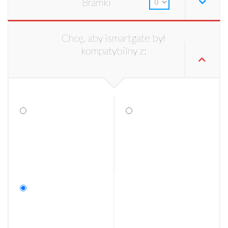
Bramki
Chcę, aby ismartgate był
kompatybilny z: