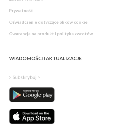
Prywatność
Russian
Oświadczenie dotyczące plików cookie
Portuguese
Gwarancja na produkt i polityka zwrotów
Estonian
Latvian
Greek
WIADOMOŚCI I AKTUALIZACJE
Finnish
Hungarian
Subskrybuj >
Turkish
Italian
Danish
Dutch
Swedish